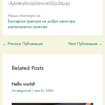
¬ÁjÃ0@ïýÑ½QÚÁ£N/cÐÛÙ[ILÛØj×þý
Наши спонсори са:
Български трактори на добри цени при
изключително качество
←
Previous Публикация
Next Публикация
→
Related Posts
Hello world!
Uncategorized
/
юни 21, 2024