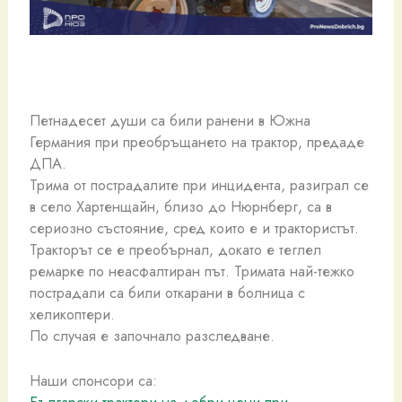
Петнадесет души са били ранени в Южна
Германия при преобръщането на трактор, предаде
ДПА.
Трима от пострадалите при инцидента, разиграл се
в село Хартенщайн, близо до Нюрнберг, са в
сериозно състояние, сред които е и трактористът.
Тракторът се е преобърнал, докато е теглел
ремарке по неасфалтиран път. Тримата най-тежко
пострадали са били откарани в болница с
хеликоптери.
По случая е започнало разследване.
Наши спонсори са:
Български трактори на добри цени при