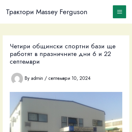
Skip
to
Трактори Massey Ferguson
content
Четири общински спортни бази ще
работят в празничните дни 6 и 22
септември
By
admin
/
септември 10, 2024