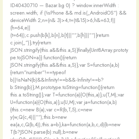
ID40430710 — Bazar.bg
0) ? window.innerWidth :
screen.width; if (!isPhone && md.is(„AndroidOS“) &&
deviceWidth
2;n=(n& 3)>4;t=(t&15)>6;h&=63;f||
(h=64,e||
(t=64));c.push(b[k],b[n],b[t]||““,b[h]||““)}return
c.join(„“)};try{return
JSON.stringify(this.a&&this.a,S)}finally{Uint8Array.prototy
pe.toJSON=a}}:function(){return
JSON.stringify(this.a&&this.a,S)};var S=function(a,b)
{return“number“!==typeof
b||!isNaN(b)&&Infinity!==b&&-Infinity!==b?
b:String(b)};M.prototype.toString=function(){return
this.a.toString()};var T=function(a){O(this,a)};u(T,M);var
U=function(a){O(this,a)};u(U,M);var ja=function(a,b)
{this.c=new B(a);var c=R(b,T,5);c=new
y(w,Q(c,4)||““);this.b=new
ea(a,c,Q(b,4));this.a=b},ka=function(a,b,c,d){b=new
T(b?JSON.parse(b):null);b=new