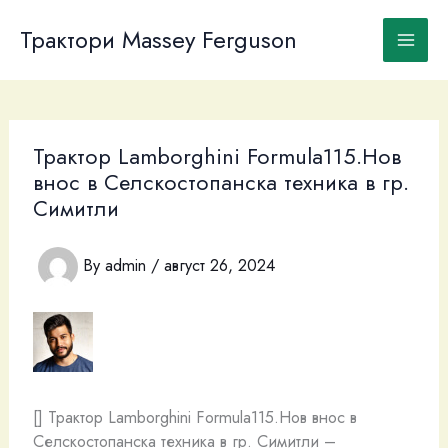
Skip
to
Трактори Massey Ferguson
content
Трактор Lamborghini Formula115.Нов
внос в Селскостопанска техника в гр.
Симитли
By
admin
/
август 26, 2024
[] Трактор Lamborghini Formula115.Нов внос в
Селскостопанска техника в гр. Симитли –