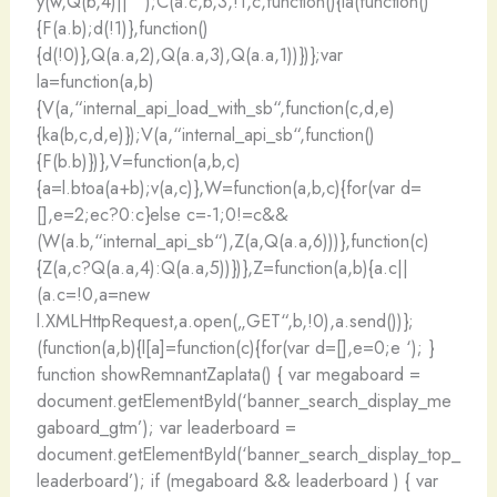
y(w,Q(b,4)||““);C(a.c,b,3,!1,c,function(){ia(function()
{F(a.b);d(!1)},function()
{d(!0)},Q(a.a,2),Q(a.a,3),Q(a.a,1))})};var
la=function(a,b)
{V(a,“internal_api_load_with_sb“,function(c,d,e)
{ka(b,c,d,e)});V(a,“internal_api_sb“,function()
{F(b.b)})},V=function(a,b,c)
{a=l.btoa(a+b);v(a,c)},W=function(a,b,c){for(var d=
[],e=2;ec?0:c}else c=-1;0!=c&&
(W(a.b,“internal_api_sb“),Z(a,Q(a.a,6)))},function(c)
{Z(a,c?Q(a.a,4):Q(a.a,5))})},Z=function(a,b){a.c||
(a.c=!0,a=new
l.XMLHttpRequest,a.open(„GET“,b,!0),a.send())};
(function(a,b){l[a]=function(c){for(var d=[],e=0;e
‘); }
function showRemnantZaplata() { var megaboard =
document.getElementById(‘banner_search_display_me
gaboard_gtm’); var leaderboard =
document.getElementById(‘banner_search_display_top_
leaderboard’); if (megaboard && leaderboard ) { var