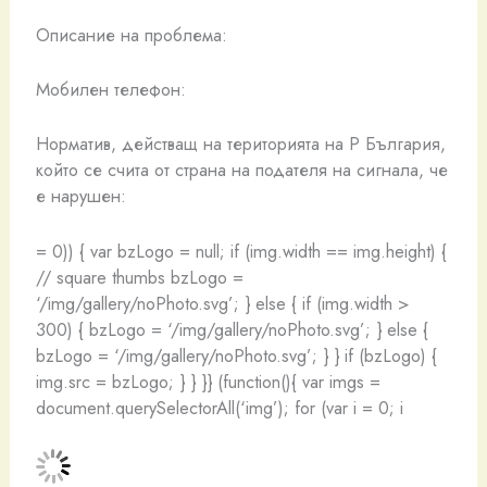
Описание на проблема:
Мобилен телефон:
Норматив, действащ на територията на Р България,
който се счита от страна на подателя на сигнала, че
е нарушен:
= 0)) { var bzLogo = null; if (img.width == img.height) {
// square thumbs bzLogo =
‘/img/gallery/noPhoto.svg’; } else { if (img.width >
300) { bzLogo = ‘/img/gallery/noPhoto.svg’; } else {
bzLogo = ‘/img/gallery/noPhoto.svg’; } } if (bzLogo) {
img.src = bzLogo; } } }} (function(){ var imgs =
document.querySelectorAll(‘img’); for (var i = 0; i