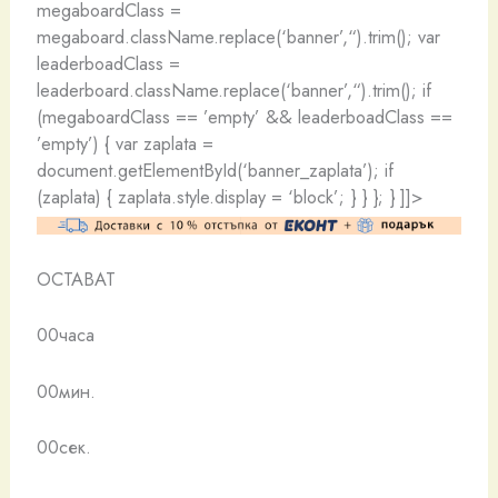
megaboardClass =
megaboard.className.replace(‘banner’,“).trim(); var
leaderboadClass =
leaderboard.className.replace(‘banner’,“).trim(); if
(megaboardClass == ’empty’ && leaderboadClass ==
’empty’) { var zaplata =
document.getElementById(‘banner_zaplata’); if
(zaplata) { zaplata.style.display = ‘block’; } } }; } ]]>
ОСТАВАТ
00часа
00мин.
00сек.