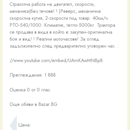
Страхотна работа на двигател, скорости,
механика(без течове! ! )Реверс, механична
скоростна кутия, 2-скорости под товар. 40км/ч.
РТО-540/1000. Климатик, тегло-5000кг. Трактора
се продава в вида в който е закупен-оригинална
боя и вид! ! Реални моточасове! За оглед
задължително след предварително уговорен час. .
//www.youtube.com/embed/UAmKAwMNBp8
Преглеждания: 1 888
Оценка 0 от 0 глас.
Още обяви в Bazar.BG
Цена: