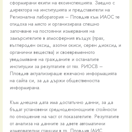
сформирани екипи на екоинспекцията. Заедно с
директора на институцията и представители на
Регионална лаборатория – Пловдив към ИАОС те
отидоха на място и организираха спешно
започване на постоянни измервания на
замърсителите в атмосферния въздух (прах,
въглероден оксид, азотни окиси, серен диоксид и
органични вещества) и своевременното
уведомяване на гражданите и останалите
институции за резултатите от тях. РИОСВ –
Пловдив актуализираше ежечасно информацията
на сайта си, за да държи обществеността
информирана.
Към днешна дата има достатъчно данни, за да
бъдат установени средноденонощните стойности
по отношение на част от показателите. Резултатите
от анализа на данните за двете автоматични
измервателни станции в гр. Пловдив (АИС