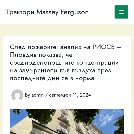
Skip
to
Трактори Massey Ferguson
content
След пожарите: анализ на РИОСВ –
Пловдив показва, че
средноденонощните концентрации
на замърсители във въздуха през
последните дни са в норма
By
admin
/
септември 11, 2024