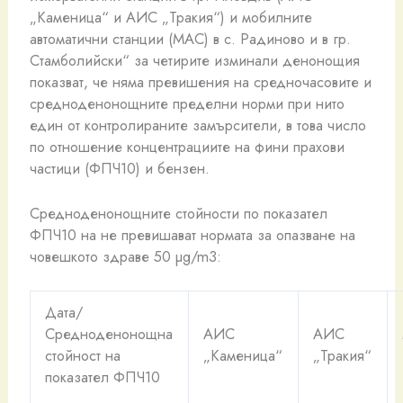
„Каменица“ и АИС „Тракия“) и мобилните
автоматични станции (МАС) в с. Радиново и в гр.
Стамболийски“ за четирите изминали денонощия
показват, че няма превишения на средночасовите и
средноденонощните пределни норми при нито
един от контролираните замърсители, в това число
по отношение концентрациите на фини прахови
частици (ФПЧ10) и бензен.
Средноденонощните стойности по показател
ФПЧ10 на не превишават нормата за опазване на
човешкото здраве 50 µg/m3:
Дата/
Средноденонощна
АИС
АИС
стойност на
„Каменица“
„Тракия“
показател ФПЧ10