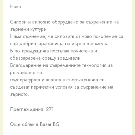
Ново
️Силози и силозно оборудване за съхранение на
зърнени култури.
️Няма съмнение, че силозите от ново поколение са
най-добрите хранилища на зърно в момента.
️В тях продукцията постъпва почистена и
обеззаразена срещу вредители.
️Благодарение на съвременните технология за
регулиране на
температурата и влагата в съоръженията се
създават перфектни условия за съхранение на
зърното.
Преглеждания: 271
Още обяви в Bazar.BG