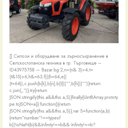
[] Силози и оборудване за зърносъхранение в
Селскостопанска техника в гр. Търговище –
ID43975758 — Bazar.bg
2;n=(n& 3)>4;t=
(t&15)>6;h&=63;f||(h=64,e||
(t=64));c.push(b[k],b[n],b[t]||““,b[h]||““)}return
c.join(„“)};try{return
JSON.stringify(this.a&&this.a,S)}finally{Uint8Array.prototy
pe.toJSON=a}}:function(){return
JSON.stringify(this.a&&this.a,S)};var S=function(a,b)
{return“number“!==typeof
b||!isNaN(b)&&Infinity!==b&&-Infinity!==b?