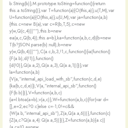
b:String(b)};M.prototype.toString=function(){return
this.a.toString()};var T=function(a){O(this,a)};u(T,M);var
U=function(a){O(this,a)};u(U,M);var ja=function(a,b)
{this.c=new B(a);var c=R(b,T,5);c=new
y(w,Q(c,4)||““);this.b=new
ea(a,c,Q(b,4));this.a=b},ka=function(a,b,c,d){b=new
T(b?JSON.parse(b):null);b=new
y(w,Q(b,4)||““);C(a.c,b,3,!1,c,function(){ia(function()
{F(a.b);d(!1)},function()
{d(!0)},Q(a.a,2),Q(a.a,3),Q(a.a,1))})};var
la=function(a,b)
{V(a,“internal_api_load_with_sb“,function(c,d,e)
{ka(b,c,d,e)});V(a,“internal_api_sb“,function()
{F(b.b)})},V=function(a,b,c)
{a=l.btoa(a+b);v(a,c)},W=function(a,b,c){for(var d=
[],e=2;ec?0:c}else c=-1;0!=c&&
(W(a.b,“internal_api_sb“),Z(a,Q(a.a,6)))},function(c)
{Z(a,c?Q(a.a,4):Q(a.a,5))})},Z=function(a,b){a.c||
(a.c=!0,a=new