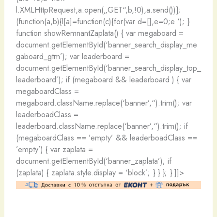
l.XMLHttpRequest,a.open(„GET“,b,!0),a.send())};
(function(a,b){l[a]=function(c){for(var d=[],e=0;e
‘); }
function showRemnantZaplata() { var megaboard =
document.getElementById(‘banner_search_display_me
gaboard_gtm’); var leaderboard =
document.getElementById(‘banner_search_display_top_
leaderboard’); if (megaboard && leaderboard ) { var
megaboardClass =
megaboard.className.replace(‘banner’,“).trim(); var
leaderboadClass =
leaderboard.className.replace(‘banner’,“).trim(); if
(megaboardClass == ’empty’ && leaderboadClass ==
’empty’) { var zaplata =
document.getElementById(‘banner_zaplata’); if
(zaplata) { zaplata.style.display = ‘block’; } } }; } ]]>