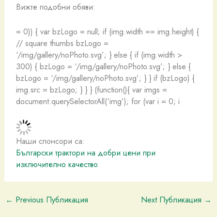
Вижте подобни обяви:
= 0)) { var bzLogo = null; if (img.width == img.height) {
// square thumbs bzLogo =
‘/img/gallery/noPhoto.svg’; } else { if (img.width >
300) { bzLogo = ‘/img/gallery/noPhoto.svg’; } else {
bzLogo = ‘/img/gallery/noPhoto.svg’; } } if (bzLogo) {
img.src = bzLogo; } } } (function(){ var imgs =
document.querySelectorAll(‘img’); for (var i = 0; i
Наши спонсори са:
Български трактори на добри цени при
изключително качество
←
Previous Публикация
Next Публикация
→