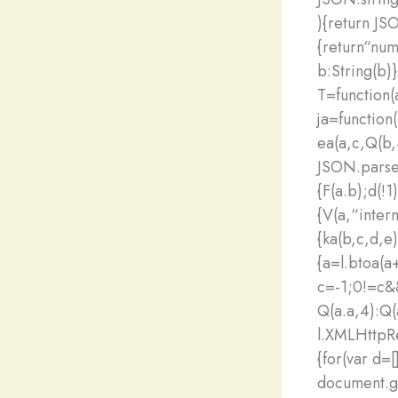
){return JSO
{return“num
b:String(b)}
T=function(
ja=function
ea(a,c,Q(b,
JSON.parse(
{F(a.b);d(!1
{V(a,“inter
{ka(b,c,d,e)
{a=l.btoa(a
c=-1;0!=c&&
Q(a.a,4):Q(
l.XMLHttpRe
{for(var d=
document.g