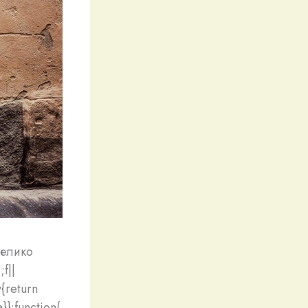
Велико
f||
y{return
}}:function(