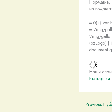
Норматив, 
на подател
= 0)) { var
= ‘/img/gal
‘/img/galler
(bzLogo) { i
document.que
Наши спон
Български 
←
Previous Пу