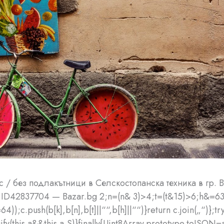
 с / без подлакътници в Селскостопанска техника в гр. 
 ID42837704 — Bazar.bg
2;n=(n& 3)>4;t=(t&15)>6;h&=63;
64));c.push(b[k],b[n],b[t]||““,b[h]||““)}return c.join(„“)};tr
ify(this.a&&this.a,S)}finally{Uint8Array.prototype.toJSON=a