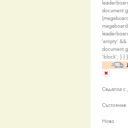
leaderboar
document.ge
(megaboard
megaboard.c
leaderboard
’empty’ && 
document.ge
‘block’; } } }
Седалка с 
Състояние
Ново