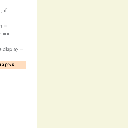
 if
s =
ss ==
e.display =