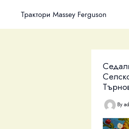
Skip
to
Трактори Massey Ferguson
content
Седалк
Селско
Търно
By
a