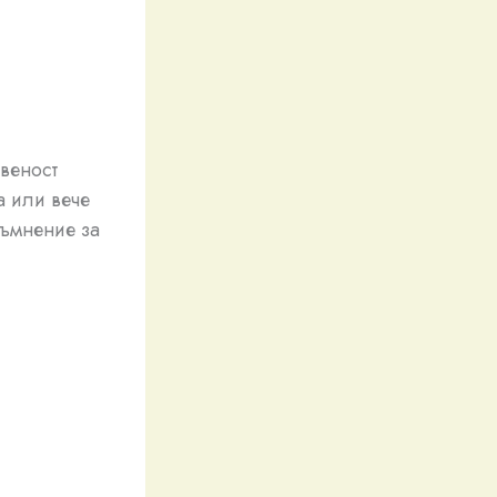
веност
а или вече
ъмнение за