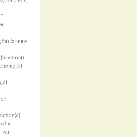
b?
ar
);this.b=new
(function()
nction(a,b)
b,c)
e
,c?
nction(c)
ard =
 var