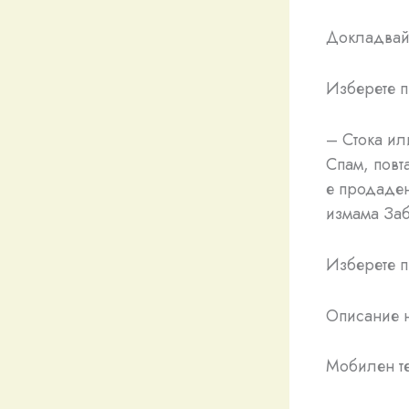
Докладвайт
Изберете п
– Стока ил
Спам, повт
е продаде
измама Заб
Изберете 
Описание 
Мобилен т