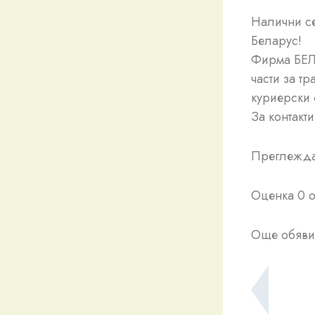
Налични се
Беларус!
Фирма БЕЛ
части за т
куриерски
За контакт
Преглежда
Оценка 0 о
Още обяви 