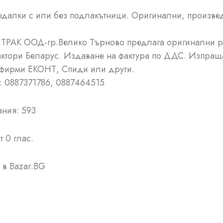
далки с или без подлакътници. Оригинални, произве
ТРАК ООД-гр.Велико Търново предлага оригинални р
рактори Беларус. Издаване на фактура по ДДС. Изпращ
 фирми ЕКОНТ, Спиди или други.
и: 0887371786, 0887464515
ния: 593
т 0 глас.
в Bazar.BG