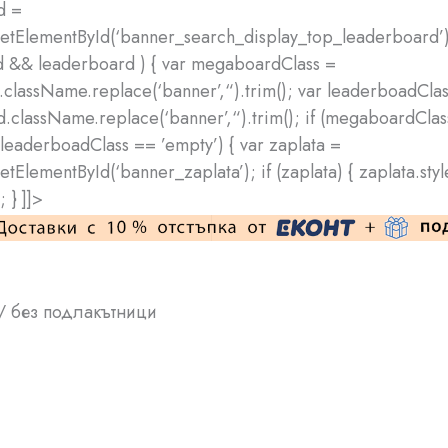
d =
tElementById(‘banner_search_display_top_leaderboard’);
 && leaderboard ) { var megaboardClass =
lassName.replace(‘banner’,“).trim(); var leaderboadClas
.className.replace(‘banner’,“).trim(); if (megaboardCla
leaderboadClass == ’empty’) { var zaplata =
tElementById(‘banner_zaplata’); if (zaplata) { zaplata.styl
; } ]]>
/ без подлакътници