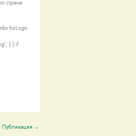
от страна
humbs bzLogo
’; } } if
t Публикация
→