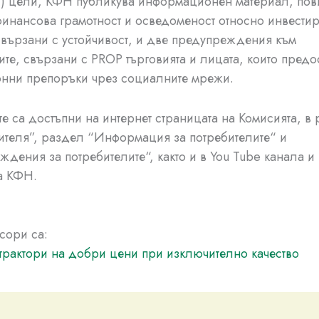
г.) цели, КФН публикува информационен материал, п
финансова грамотност и осведоменост относно инвестир
свързани с устойчивост, и две предупреждения към
ите, свързани с PROP търговията и лицата, които предо
онни препоръки чрез социалните мрежи.
е са достъпни на интернет страницата на Комисията, в 
ителя”, раздел “Информация за потребителите“ и
дения за потребителите“, както и в You Tube канала и 
а КФН.
сори са:
трактори на добри цени при изключително качество