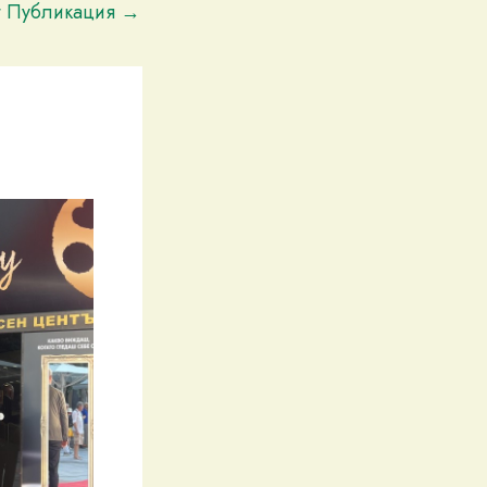
t Публикация
→