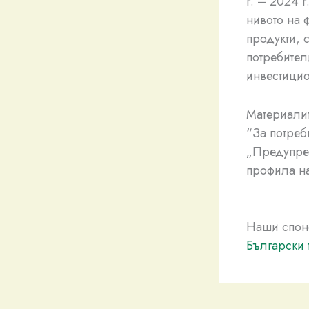
г. – 2024 
нивото на 
продукти, 
потребител
инвестици
Материалит
“За потреб
„Предупреж
профила н
Наши спон
Български 