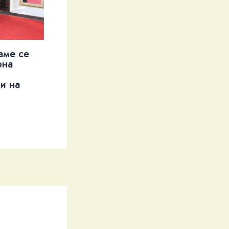
аме се
рна
и на