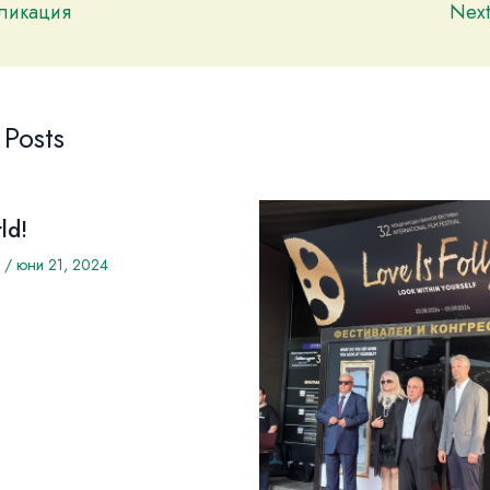
бликация
Nex
 Posts
ld!
/
юни 21, 2024