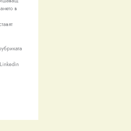
овишаващ
ането в
ставят
рубриката
Linkedin