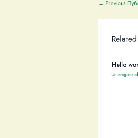
←
Previous Пу
Related
Hello wor
Uncategorized