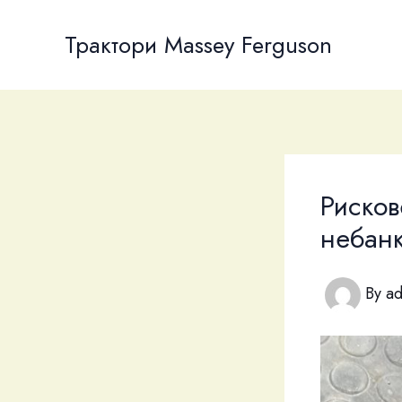
Skip
to
Трактори Massey Ferguson
content
Рисков
небанк
By
a