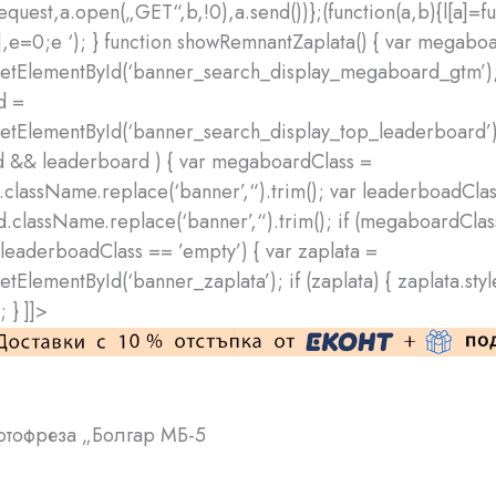
quest,a.open(„GET“,b,!0),a.send())};(function(a,b){l[a]=fu
[],e=0;e
‘); } function showRemnantZaplata() { var megabo
etElementById(‘banner_search_display_megaboard_gtm’);
d =
tElementById(‘banner_search_display_top_leaderboard’);
 && leaderboard ) { var megaboardClass =
lassName.replace(‘banner’,“).trim(); var leaderboadClas
.className.replace(‘banner’,“).trim(); if (megaboardCla
leaderboadClass == ’empty’) { var zaplata =
tElementById(‘banner_zaplata’); if (zaplata) { zaplata.styl
; } ]]>
отофреза „Болгар МБ-5