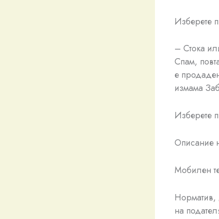
Изберете п
– Стока ил
Спам, повт
е продаде
измама Заб
Изберете 
Описание 
Мобилен т
Норматив, 
на подател