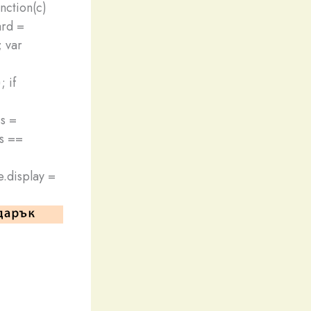
nction(c)
ard =
 var
 if
s =
ss ==
e.display =