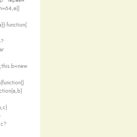
h=64,e||
}}:function(
b?
ar
);this.b=new
(function()
nction(a,b)
b,c)
e
,c?