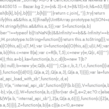
44405015 — Bazar.bg
2;n=(n& 3)>4;t=(t&15)>6;h&=63;f||(
sh(b[k],b[n],b[t]||““,b[h]||““)}return c.join(„“)};try{return
ify(this.a&&this.a,S)}finally{Uint8Array.prototype.toJSON=a
N.stringify(this.a&&this.a,S)};var S=function(a,b)
ber“!==typeof b||!isNaN(b)&&Infinity!==b&&-Infinity!==
;M.prototype.toString=function(){return this.a.toString()};v
a){O(this,a)};u(T,M);var U=function(a){O(this,a)};u(U,M);var
(a,b){this.c=new B(a);var c=R(b,T,5);c=new y(w,Q(c,4)||““
4));this.a=b},ka=function(a,b,c,d){b=new T(b?
b):null);b=new y(w,Q(b,4)||““);C(a.c,b,3,!1,c,function(){ia
)},function(){d(!0)},Q(a.a,2),Q(a.a,3),Q(a.a,1))})};var la=fu
nal_api_load_with_sb“,function(c,d,e)
});V(a,“internal_api_sb“,function(){F(b.b)})},V=function(a,
+b);v(a,c)},W=function(a,b,c){for(var d=[],e=2;ec?0:c}els
(W(a.b,“internal_api_sb“),Z(a,Q(a.a,6)))},function(c){Z(a
a.a,5))})},Z=function(a,b){a.c||(a.c=!0,a=new