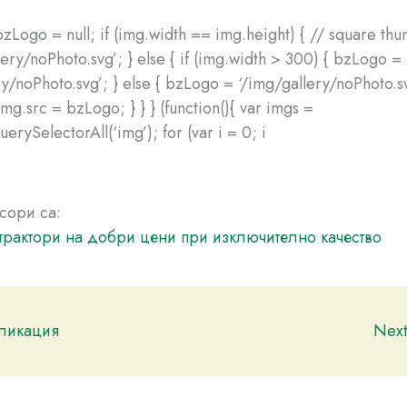
 bzLogo = null; if (img.width == img.height) { // square t
lery/noPhoto.svg’; } else { if (img.width > 300) { bzLogo =
y/noPhoto.svg’; } else { bzLogo = ‘/img/gallery/noPhoto.svg
mg.src = bzLogo; } } } (function(){ var imgs =
rySelectorAll(‘img’); for (var i = 0; i
сори са:
трактори на добри цени при изключително качество
бликация
Nex