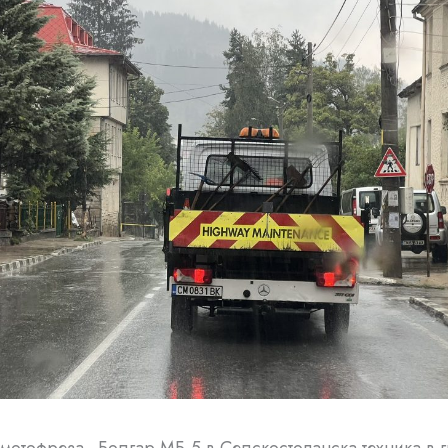
р мотофреза „Болгар МБ-5 в Селскостопанска техника в 