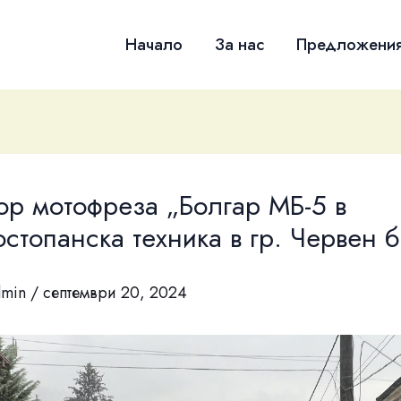
Начало
За нас
Предложени
ор мотофреза „Болгар МБ-5 в
стопанска техника в гр. Червен б
dmin
/
септември 20, 2024