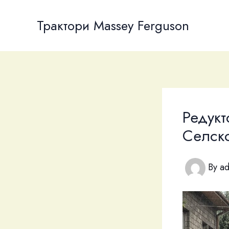
Skip
to
Трактори Massey Ferguson
content
Редукт
Селско
By
a