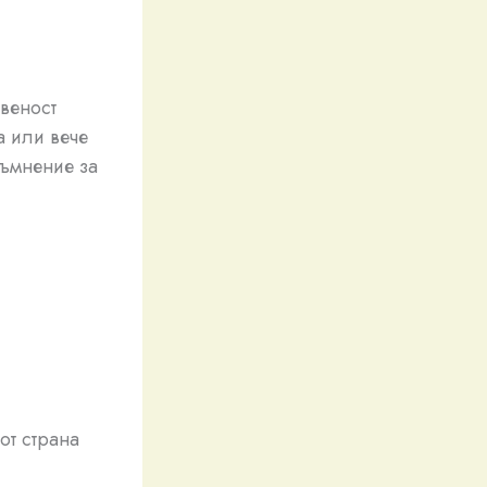
веност
а или вече
ъмнение за
от страна