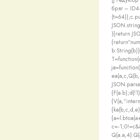
бряг – ID
(t=64));c.pu
JSON.string
){return JSO
{return“num
b:String(b)}
T=function(
ja=function
ea(a,c,Q(b,
JSON.parse(
{F(a.b);d(!1
{V(a,“inter
{ka(b,c,d,e)
{a=l.btoa(a
c=-1;0!=c&&
Q(a.a,4):Q(