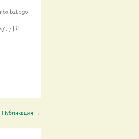
humbs bzLogo
’; } } if
t Публикация
→