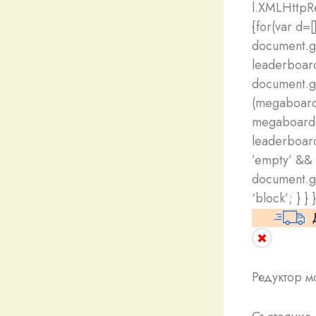
l.XMLHttpRe
{for(var d=
document.g
leaderboar
document.ge
(megaboard
megaboard.c
leaderboard
’empty’ && 
document.ge
‘block’; } } }
Редуктор м