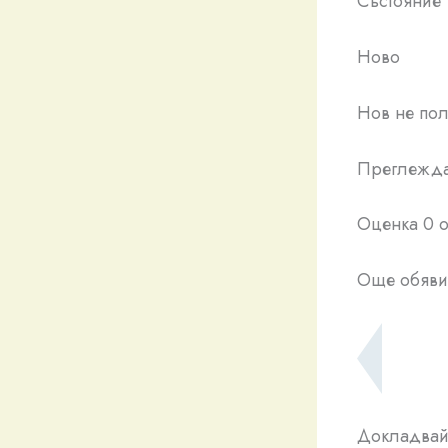
Състояние
Ново
Нов не по
Преглежда
Оценка 0 о
Още обяви 
Докладвайт