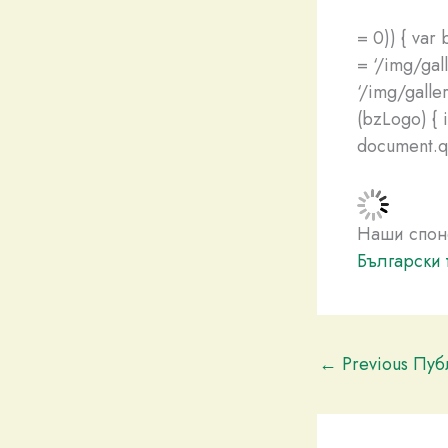
= 0)) { var
= ‘/img/gal
‘/img/galler
(bzLogo) { i
document.que
Наши спон
Български 
←
Previous Пу