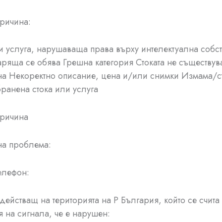
ричина:
и услуга, нарушаваща права върху интелектуална собст
аряща се обява Грешна категория Стоката не съществув
на Некоректно описание, цена и/или снимки Измама/с
ранена стока или услуга
причина
на проблема:
елефон:
действащ на територията на Р България, който се счита 
я на сигнала, че е нарушен: