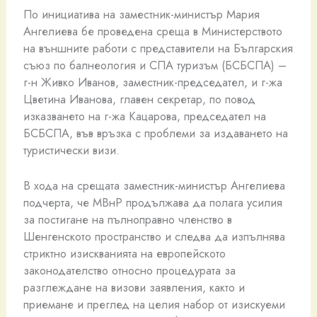
По инициатива на заместник-министър Мария
Ангелиева бе проведена среща в Министерството
на външните работи с представители на Българския
съюз по балнеология и СПА туризъм (БСБСПА) –
г-н Живко Иванов, заместник-председател, и г-жа
Цветина Иванова, главен секретар, по повод
изказването на г-жа Кацарова, председател на
БСБСПА, във връзка с проблеми за издаването на
туристически визи.
В хода на срещата заместник-министър Ангелиева
подчерта, че МВнР продължава да полага усилия
за постигане на пълноправно членство в
Шенгенското пространство и следва да изпълнява
стриктно изискванията на европейското
законодателство относно процедурата за
разглеждане на визови заявления, както и
приемане и преглед на целия набор от изискуеми