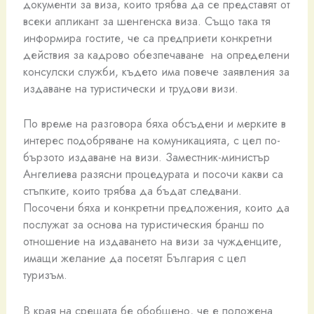
документи за виза, които трябва да се представят от
всеки апликант за шенгенска виза. Също така тя
информира гостите, че са предприети конкретни
действия за кадрово обезпечаване на определени
консулски служби, където има повече заявления за
издаване на туристически и трудови визи.
По време на разговора бяха обсъдени и мерките в
интерес подобряване на комуникацията, с цел по-
бързото издаване на визи. Заместник-министър
Ангелиева разясни процедурата и посочи какви са
стъпките, които трябва да бъдат следвани.
Посочени бяха и конкретни предложения, които да
послужат за основа на туристическия бранш по
отношение на издаването на визи за чужденците,
имащи желаниe да посетят България с цел
туризъм.
В края на срещата бе обобщено, че е положена