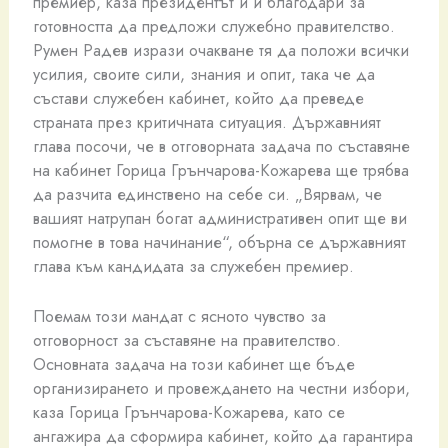
премиер, каза президентът и й благодари за
готовността да предложи служебно правителство.
Румен Радев изрази очакване тя да положи всички
усилия, своите сили, знания и опит, така че да
състави служебен кабинет, който да преведе
страната през критичната ситуация. Държавният
глава посочи, че в отговорната задача по съставяне
на кабинет Горица Грънчарова-Кожарева ще трябва
да разчита единствено на себе си. „Вярвам, че
вашият натрупан богат административен опит ще ви
помогне в това начинание“, обърна се държавният
глава към кандидата за служебен премиер.
Поемам този мандат с ясното чувство за
отговорност за съставяне на правителство.
Основната задача на този кабинет ще бъде
организирането и провеждането на честни избори,
каза Горица Грънчарова-Кожарева, като се
ангажира да сформира кабинет, който да гарантира