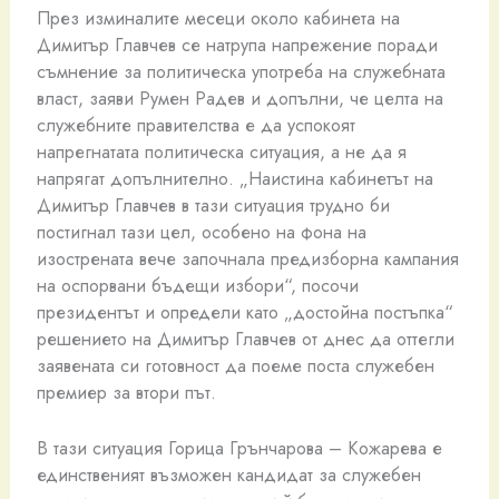
През изминалите месеци около кабинета на
Димитър Главчев се натрупа напрежение поради
съмнение за политическа употреба на служебната
власт, заяви Румен Радев и допълни, че целта на
служебните правителства е да успокоят
напрегнатата политическа ситуация, а не да я
напрягат допълнително. „Наистина кабинетът на
Димитър Главчев в тази ситуация трудно би
постигнал тази цел, особено на фона на
изострената вече започнала предизборна кампания
на оспорвани бъдещи избори“, посочи
президентът и определи като „достойна постъпка“
решението на Димитър Главчев от днес да оттегли
заявената си готовност да поеме поста служебен
премиер за втори път.
В тази ситуация Горица Грънчарова – Кожарева е
единственият възможен кандидат за служебен