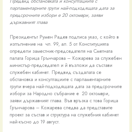
Предвид обстановката и консултациите с
парламентарните групи най-подходящата дата за
предсрочните избори е 20 октомври, заяви
държавният глава
Президентът Румен Радев подписа указ, с който в
изпълнение на чл. 99, ал. 5 от Конституцията
определи заместник-председателя на Сметната
палата Горица Грънчарова – Кожарева за служебен
министър-председател и й възложи да състави
служебен кабинет. Предвид създалата се
обстановка и консултациите с парламентарните
групи вчера най-подходящата дата за предсрочните
избори за Народно събрание е 20 октомври,
заяви държавният глава. Във връзка с това Горица
Грънчарова – Кожарева следва да представите
проект за състав и структура на служебния кабинет
най-късно до 19 август.