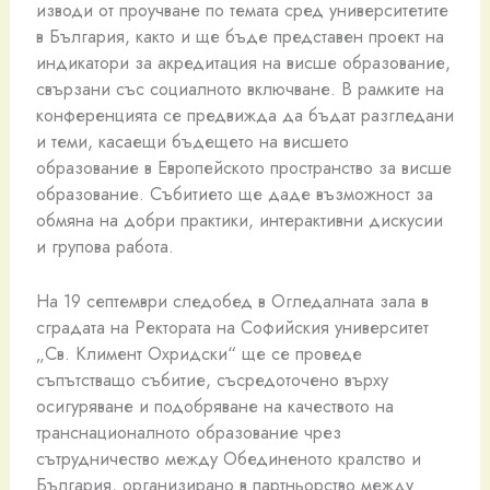
изводи от проучване по темата сред университетите
в България, както и ще бъде представен проект на
индикатори за акредитация на висше образование,
свързани със социалното включване. В рамките на
конференцията се предвижда да бъдат разгледани
и теми, касаещи бъдещето на висшето
образование в Европейското пространство за висше
образование. Събитието ще даде възможност за
обмяна на добри практики, интерактивни дискусии
и групова работа.
На 19 септември следобед в Огледалната зала в
сградата на Ректората на Софийския университет
„Св. Климент Охридски“ ще се проведе
съпътстващо събитие, съсредоточено върху
осигуряване и подобряване на качеството на
транснационалното образование чрез
сътрудничество между Обединеното кралство и
България, организирано в партньорство между