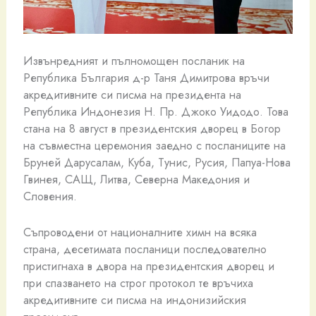
Извънредният и пълномощен посланик на
Република България д-р Таня Димитрова връчи
акредитивните си писма на президента на
Република Индонезия Н. Пр. Джоко Уидодо. Това
стана на 8 август в президентския дворец в Богор
на съвместна церемония заедно с посланиците на
Бруней Дарусалам, Куба, Тунис, Русия, Папуа-Нова
Гвинея, САЩ, Литва, Северна Македония и
Словения.
Съпроводени от националните химн на всяка
страна, десетимата посланици последователно
пристигнаха в двора на президентския дворец и
при спазването на строг протокол те връчиха
акредитивните си писма на индонизийския