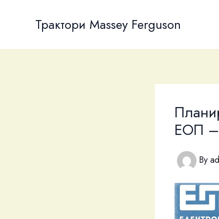
Skip
to
Трактори Massey Ferguson
content
Плани
ЕОП –
By
a