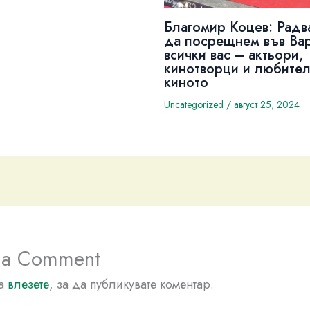
Благомир Коцев: Радв
да посрещнем във Ва
всички вас – актьори,
кинотворци и любител
киното
Uncategorized
/
август 25, 2024
 a Comment
да
влезете
, за да публикувате коментар.