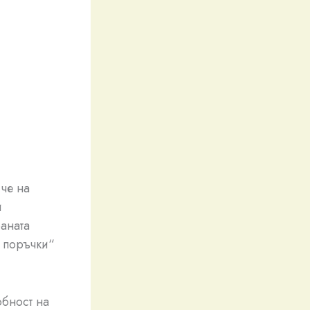
че на
и
аната
 поръчки“
обност на