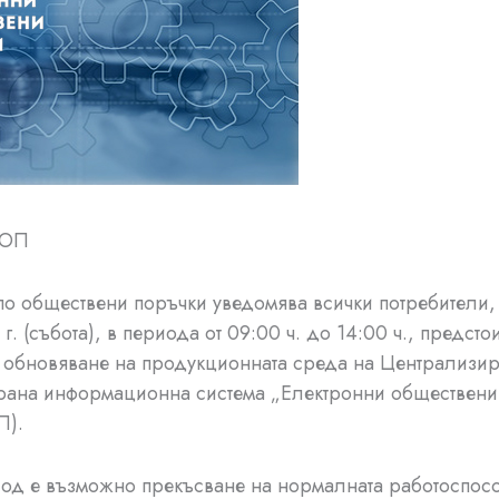
по обществени поръчки уведомява всички потребители, 
г. (събота), в периода от 09:00 ч. до 14:00 ч., предсто
обновяване на продукционната среда на Централизир
рана информационна система „Електронни обществени
П).
иод е възможно прекъсване на нормалната работоспос