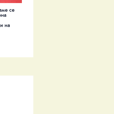
аме се
рна
и на