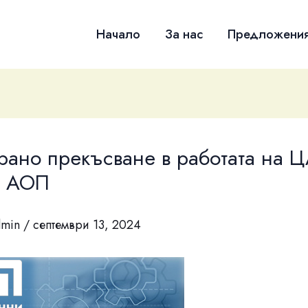
Начало
За нас
Предложени
рано прекъсване в работата на 
 АОП
dmin
/
септември 13, 2024