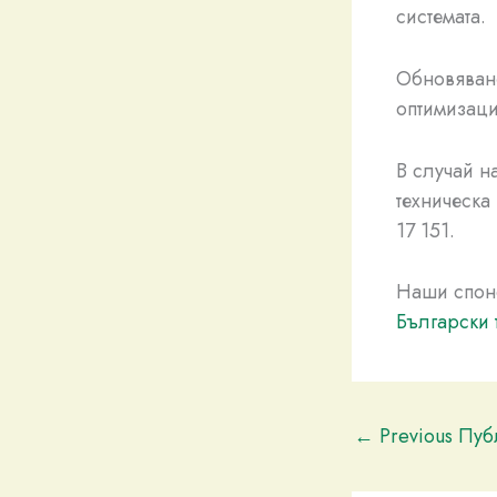
системата.
Обновяване
оптимизаци
В случай н
техническа
17 151.
Наши спон
Български 
←
Previous Пу