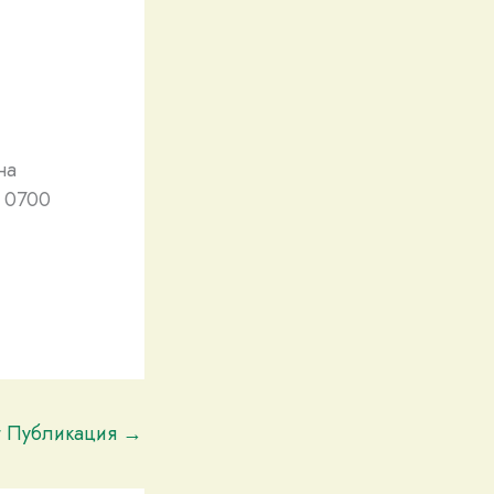
на
я 0700
t Публикация
→