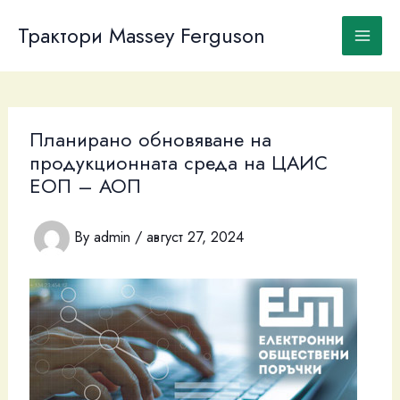
Skip
to
Трактори Massey Ferguson
content
Планирано обновяване на
продукционната среда на ЦАИС
ЕОП – АОП
By
admin
/
август 27, 2024