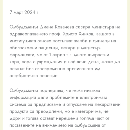
7 март 2024 г.
Омбудсманът Диана Ковачева сезира министъра на
здравеопазването проф. Христо Хинков, защото в
институцията отново постъпват жалби и сигнали на
обезпокоени пациенти, лекари и магистър-
фармацевти, че от 1 април т.г. много възрастни
хора, хора с увреждания и най-вече деца, може да
останат без своевременно преписаното им
антибиотично лечение.
Омбудсманът подчертава, че няма никаква
информация дали проблемите в електронната
система за предписване и отпускане на лекарствени
продукти са преодолени, но е категорична, че
дори и тогава остават нерешени голяма част от
поставените на вниманието на омбудсмана от