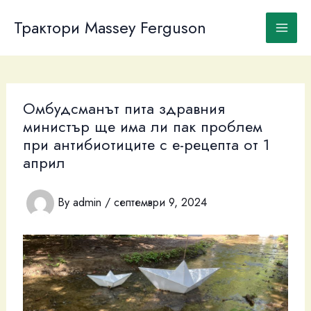
Skip
to
Трактори Massey Ferguson
content
Омбудсманът пита здравния
министър ще има ли пак проблем
при антибиотиците с е-рецепта от 1
април
By
admin
/
септември 9, 2024