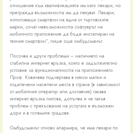
отношение към квалификацията им като лекари, но
прегражда възможността им да лекуват. Лекари,
използващи смартфон на една от търговските
марки, сочат невъзможността софтуерът на
мобилното приложение да бъде инсталиран на
техния смартфон“, пише още омбудсманът.
Посочва и други проблеми – наличието на
стабилна интернет връзка, която е задължително
условие за функционалността на приложението.
Проф. Ковачева подчертава в някои малки и
отдалечени населени места в страна (в зависимост
от мобилния оператор или доставчик) такава
интернет връзка липсва, допълва и че такъв
проблем с прекъсвания на услугата е възможен
дори и в големите градове.
Омбудсманът отново алармира, че има лекари по