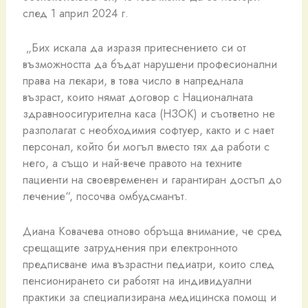
след 1 април 2024 г.
„Бих искала да изразя притеснението си от
възможността да бъдат нарушени професионални
права на лекари, в това число в напреднала
възраст, които нямат договор с Националната
здравноосигурителна каса (НЗОК) и съответно не
разполагат с необходимия софтуер, както и с нает
персонал, който би могъл вместо тях да работи с
него, а също и най-вече правото на техните
пациенти на своевременен и гарантиран достъп до
лечение“, посочва омбудсманът.
Диана Ковачева отново обръща внимание, че сред
срещащите затруднения при електронното
предписване има възрастни педиатри, които след
пенсионирането си работят на индивидуални
практики за специализирана медицинска помощ и