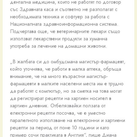
дентална медицина, които не работят по договор
със Здравната каса и съответно не разполагат с
необходимата техника и софтуер за работа с
Националната здравноинформационна система.
Подчертава още, че ветеринарните лекари също
използват лекарствени продукти за хуманна
употреба за лечение на домашни животни.
„В жалбата си до омбудсмана магистър-фармацевт,
който уточнява, че работи в малка аптека, обръща
внимание, че на много възрастни магистър-
фармацевти в малките населени места им е трудно
да работят с компютър, но за сметка на това могат
да регистрират рецепти на хартиен носител в
хартиен дневник. Отбелязвайки ползата от
електронни рецепти посочва, че е уместно
паралелното използване на електронни и хартиени
рецепти за период от поне 10 години и като
пример сочи практиката в Англия“, пише Диана