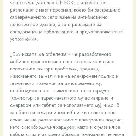
че те нямат договор с НЗОК, съответно не
разполагат с нает персонал, което би застрашило
своевременното започване на антибиотично
лечение при децата, а то е решаващо за
овладяване на заболяването и предотвратяване на
усложнения.
„Бих искала да отбележа и че разработеното
мобилно приложение също не решава изцяло
посочените по-горе проблеми, предвид
изискването за наличие на електронен подпис и
технически познания за използването му;
необходимостта от съвместим с него хардуер
(компютър за първоначалното му активиране и
смартфон или таблет за използването му) и др. В
жалбите си лекари и техни близки основателно
сочат, че не разполагат нито с електронен подпис,
нито с необходимия хардуер, както и с умения за
работа с тях и за което обръщат внимание, че няма