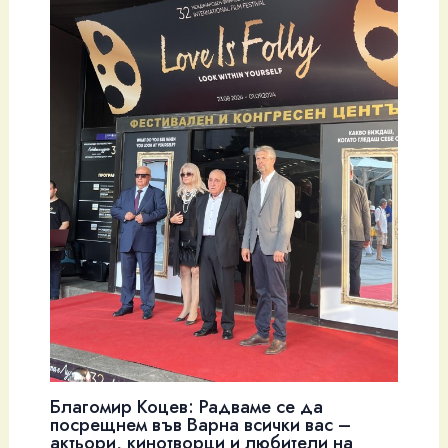
Благомир Коцев: Радваме се да
посрещнем във Варна всички вас –
актьори, кинотворци и любители на