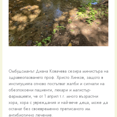
Омбудсманът Диана Ковачева сезира министъра на
здравеопазването проф. Христо Хинков, защото в
институцията отново постъпват жалби и сигнали на
обезпокоени пациенти, лекари и магистър-
фармацевти, че от 1 април т.г. много възрастни
хора, хора с увреждания и най-вече деца, може да
останат без своевременно преписаното им
антибиотично лечение.