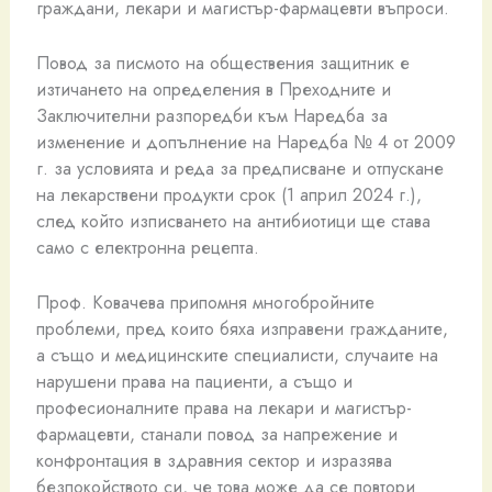
граждани, лекари и магистър-фармацевти въпроси.
Повод за писмото на обществения защитник е
изтичането на определения в Преходните и
Заключителни разпоредби към Наредба за
изменение и допълнение на Наредба № 4 от 2009
г. за условията и реда за предписване и отпускане
на лекарствени продукти срок (1 април 2024 г.),
след който изписването на антибиотици ще става
само с електронна рецепта.
Проф. Ковачева припомня многобройните
проблеми, пред които бяха изправени гражданите,
а също и медицинските специалисти, случаите на
нарушени права на пациенти, а също и
професионалните права на лекари и магистър-
фармацевти, станали повод за напрежение и
конфронтация в здравния сектор и изразява
безпокойството си, че това може да се повтори