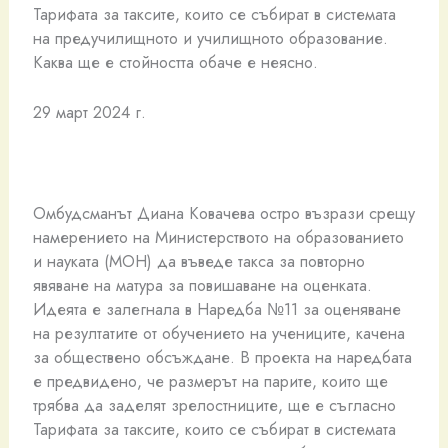
Тарифата за таксите, които се събират в системата
на предучилищното и училищното образование.
Каква ще е стойността обаче е неясно.
29 март 2024 г.
Омбудсманът Диана Ковачева остро възрази срещу
намерението на Министерството на образованието
и науката (МОН) да въведе такса за повторно
явяване на матура за повишаване на оценката.
Идеята е залегнала в Наредба №11 за оценяване
на резултатите от обучението на учениците, качена
за обществено обсъждане. В проекта на наредбата
е предвидено, че размерът на парите, които ще
трябва да заделят зрелостниците, ще е съгласно
Тарифата за таксите, които се събират в системата