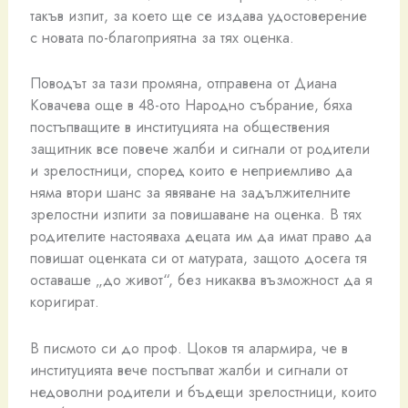
такъв изпит, за което ще се издава удостоверение
с новата по-благоприятна за тях оценка.
Поводът за тази промяна, отправена от Диана
Ковачева още в 48-ото Народно събрание, бяха
постъпващите в институцията на обществения
защитник все повече жалби и сигнали от родители
и зрелостници, според които е неприемливо да
няма втори шанс за явяване на задължителните
зрелостни изпити за повишаване на оценка. В тях
родителите настояваха децата им да имат право да
повишат оценката си от матурата, защото досега тя
оставаше „до живот“, без никаква възможност да я
коригират.
В писмото си до проф. Цоков тя алармира, че в
институцията вече постъпват жалби и сигнали от
недоволни родители и бъдещи зрелостници, които