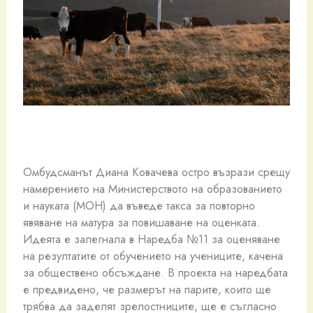
Омбудсманът Диана Ковачева остро възрази срещу
намерението на Министерството на образованието
и науката (МОН) да въведе такса за повторно
явяване на матура за повишаване на оценката.
Идеята е залегнала в Наредба №11 за оценяване
на резултатите от обучението на учениците, качена
за обществено обсъждане. В проекта на наредбата
е предвидено, че размерът на парите, които ще
трябва да заделят зрелостниците, ще е съгласно