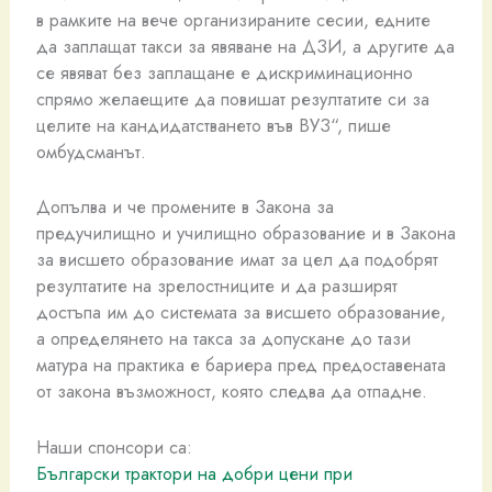
в рамките на вече организираните сесии, едните
да заплащат такси за явяване на ДЗИ, а другите да
се явяват без заплащане е дискриминационно
спрямо желаещите да повишат резултатите си за
целите на кандидатстването във ВУЗ“, пише
омбудсманът.
Допълва и че промените в Закона за
предучилищно и училищно образование и в Закона
за висшето образование имат за цел да подобрят
резултатите на зрелостниците и да разширят
достъпа им до системата за висшето образование,
а определянето на такса за допускане до тази
матура на практика е бариера пред предоставената
от закона възможност, която следва да отпадне.
Наши спонсори са:
Български трактори на добри цени при