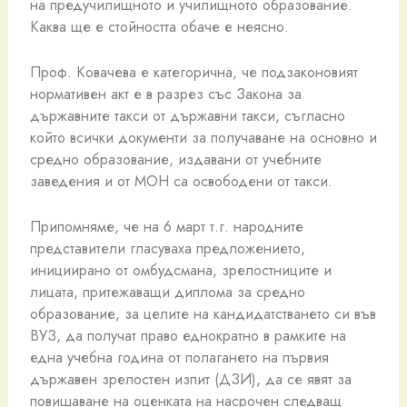
на предучилищното и училищното образование.
Каква ще е стойността обаче е неясно.
Проф. Ковачева е категорична, че подзаконовият
нормативен акт е в разрез със Закона за
държавните такси от държавни такси, съгласно
който всички документи за получаване на основно и
средно образование, издавани от учебните
заведения и от МОН са освободени от такси.
Припомняме, че на 6 март т.г. народните
представители гласуваха предложението,
инициирано от омбудсмана, зрелостниците и
лицата, притежаващи диплома за средно
образование, за целите на кандидатстването си във
ВУЗ, да получат право еднократно в рамките на
една учебна година от полагането на първия
държавен зрелостен изпит (ДЗИ), да се явят за
повишаване на оценката на насрочен следващ