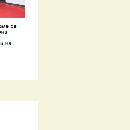
аме се
рна
и на