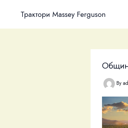
Skip
to
Трактори Massey Ferguson
content
Общин
By
a