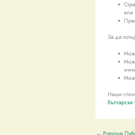
Стра
или 
Преп
За да потъ
Може
Може
www.
Може
Наши спон
Български 
←
Previous Пу