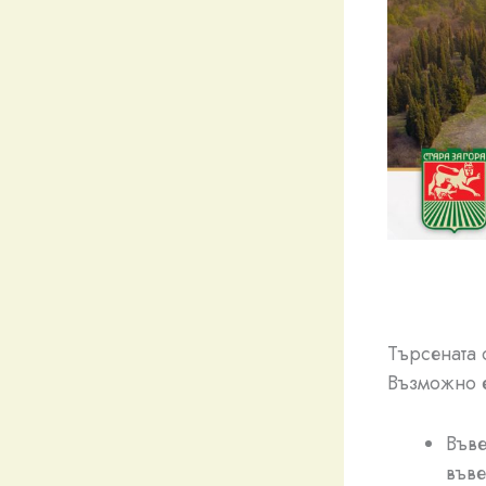
Търсената 
Възможно е
Въве
въве