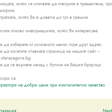
ницата, която се опитвате да отворите е преместена, п
изтрита.
ратката, която Ви е довела до тук е грешна.
рсите отново информацията, която Ви интересува:
 да изберете от основното меню горе друг адрес.
 да посетите главната страница на нашият сайт –
starazagora.bg
 да се върнете назад с бутона на Вашия браузър.
сори са:
трактори на добри цени при изключително качество
бликация
Nex