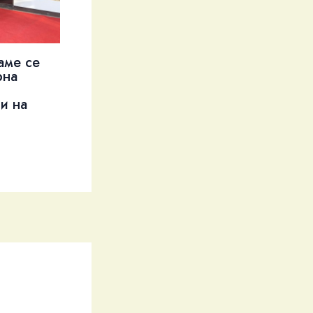
аме се
рна
и на