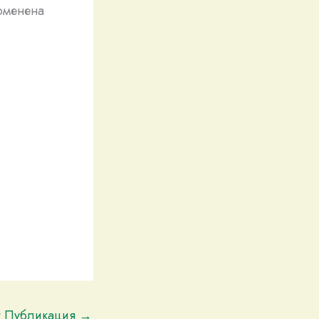
роменена
t Публикация
→