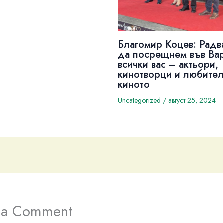
Благомир Коцев: Радв
да посрещнем във Ва
всички вас – актьори,
кинотворци и любител
киното
Uncategorized
/
август 25, 2024
 a Comment