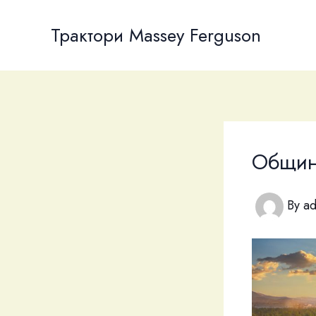
Skip
to
Трактори Massey Ferguson
content
Общин
By
a