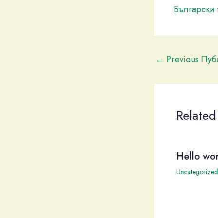
Български 
←
Previous Пу
Related
Hello wor
Uncategorized