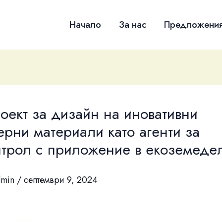
Начало
За нас
Предложени
оект за дизайн на иновативни
рни материали като агенти за
трол с приложение в екоземеде
dmin
/
септември 9, 2024