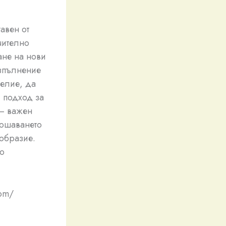
авен от
чително
ане на нови
изпълнение
делие, да
и подход за
 – важен
лошаването
ообразие.
но
com/