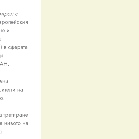
нтрол с
вропейския
не и
а
) в сферата
 и
БАН.
ивни
сители на
о.
а третиране
а нивото на
о