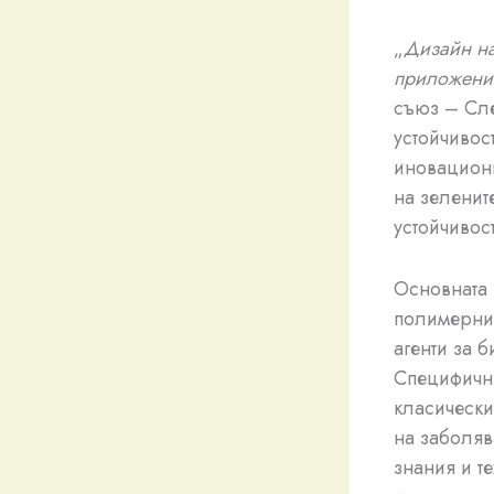
„
Дизайн на
приложение
съюз – Сле
устойчивос
иновационн
на зеленит
устойчивос
Основната 
полимерни 
агенти за 
Специфични
класически
на заболяв
знания и т