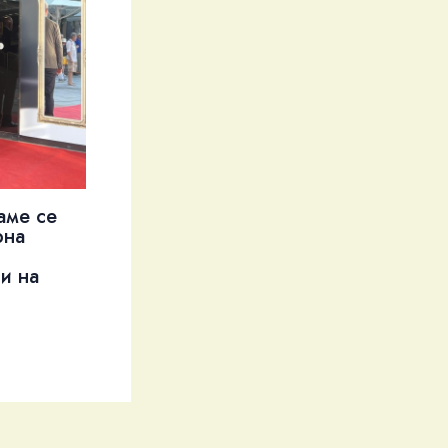
аме се
рна
и на