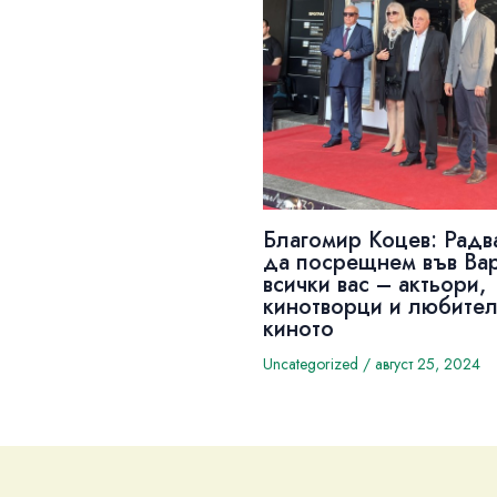
Благомир Коцев: Радв
да посрещнем във Ва
всички вас – актьори,
кинотворци и любител
киното
Uncategorized
/
август 25, 2024