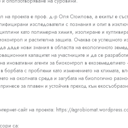
 и оползотворяване на суровини.
л на проекта е проф. д-р Оля Стоилова, а екипът е съст
лифицирани изследователи с познания и опит в изклю
иплини като полимерна химия, изолиране и култивир
биоконтрол и растителна защита. Очаква се успешното 
 да даде нови знания в областта на екологичното земе
вационния капацитет на участниците и да се разработ
на иновативни агенти за биоконтрол в екоземеделието
 в борбата с проблеми като изменението на климата, в
ието на околната среда и загубата на биологично разн
принесе за плавен и устойчив преход към екосъобраз
нтернет-сайт на проекта: https://agrobiomat.wordpress.
сори са: