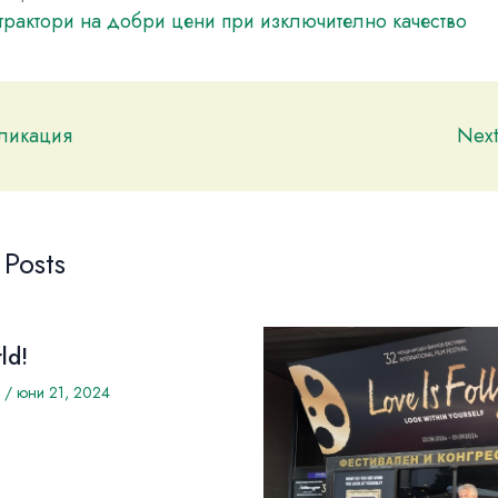
трактори на добри цени при изключително качество
бликация
Nex
 Posts
ld!
/
юни 21, 2024