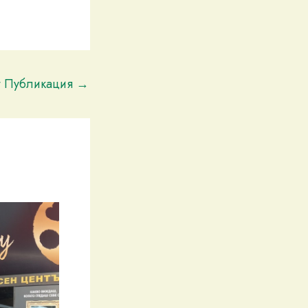
t Публикация
→