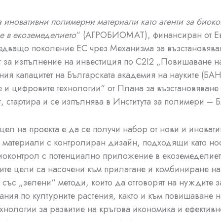
 иновативни полимерни материали като агенти за биоко
 в екоземеделието
“ (АГРОБИОМАТ), финансиран от Е
дващо поколение ЕС чрез Механизма за възстановява
т за изпълнение на инвестиция по С2I2 „Повишаване н
ия капацитет на Българската академия на науките (БАН
е и цифровите технологии“ от Плана за възстановяване
т, стартира и се изпълнява в Института за полимери – 
цел на проекта е да се получи набор от нови и иноват
материали с контролиран дизайн, подходящи като но
биоконтрол с потенциално приложение в екоземеделиет
те цели са насочени към прилагане и комбиниране на
 със „зелени“ методи, които да отговорят на нуждите з
ания по културните растения, както и към повишаване н
ехнологии за развитие на кръгова икономика и ефективн