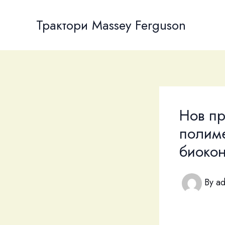
Skip
to
Трактори Massey Ferguson
content
Нов пр
полиме
биокон
By
a