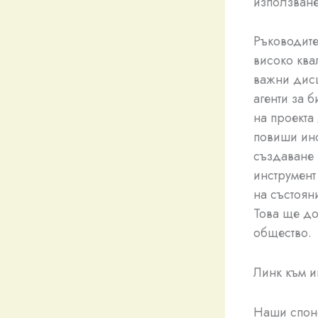
използване
Ръководите
високо ква
важни дисц
агенти за 
на проекта
повиши ино
създаване 
инструмент
на състоян
Това ще до
общество.
Линк към и
Наши спон