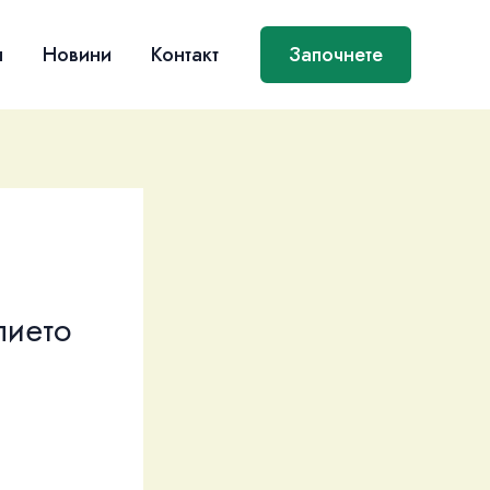
я
Новини
Контакт
Започнете
лието