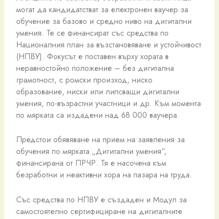
могат да кандидатстват за електронен ваучер за
обучение за базово и средно ниво на дигитални
умения. Те се финансират със средства по
Националния план за възстановяване и устойчивост
(НПВУ). Фокусът е поставен върху хората в
неравностойно положение – без дигитална
грамотност, с ромски произход, ниско
образование, ниски или липсващи дигитални
умения, по-възрастни участници и др. Към момента
по мярката са издадени над 68 000 ваучера.
Предстои обявяване на прием на заявления за
обучения по мярката „Дигитални умения“,
финансирана от ПРЧР. Тя е насочена към
безработни и неактивни хора на пазара на труда.
Със средства по НПВУ е създаден и Модул за
самостоятелно сертифициране на дигиталните