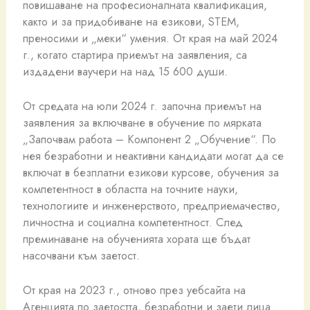
повишаване на професионалната квалификация,
както и за придобиване на езикови, STEM,
преносими и „меки“ умения. От края на май 2024
г., когато стартира приемът на заявления, са
издадени ваучери на над 15 600 души.
От средата на юли 2024 г. започна приемът на
заявления за включване в обучение по мярката
„Започвам работа – Компонент 2 „Обучение“. По
нея безработни и неактивни кандидати могат да се
включат в безплатни езикови курсове, обучения за
компетентност в областта на точните науки,
технологиите и инженерството, предприемачество,
личностна и социална компетентност. След
преминаване на обученията хората ще бъдат
насочвани към заетост.
От края на 2023 г., отново през уебсайта на
Агенцията по заетостта, безработни и заети лица