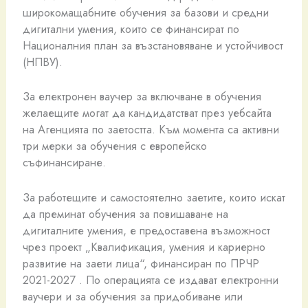
широкомащабните обучения за базови и средни
дигитални умения, които се финансират по
Националния план за възстановяване и устойчивост
(НПВУ).
За електронен ваучер за включване в обучения
желаещите могат да кандидатстват през уебсайта
на Агенцията по заетостта. Към момента са активни
три мерки за обучения с европейско
съфинансиране.
За работещите и самостоятелно заетите, които искат
да преминат обучения за повишаване на
дигиталните умения, е предоставена възможност
чрез проект „Квалификация, умения и кариерно
развитие на заети лица“, финансиран по ПРЧР
2021-2027 . По операцията се издават електронни
ваучери и за обучения за придобиване или