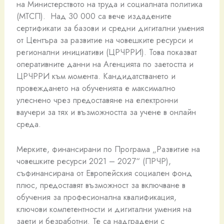
на Министерството на труда и социалната политика
(МТСП). Над 30 000 са вече издадените
сертификати за базови и средни дигитални умения
от Центъра за развитие на човешките ресурси и
регионални инициативи (ЦРЧРРИ). Това показват
оперативните данни на Агенцията по заетостта и
ЦРЧРРИ към момента. Кандидатстването и
провеждането на обученията е максимално
улеснено чрез предоставяне на електронни
ваучери за тях и възможността за учене в онлайн
среда.
Мерките, финансирани по Програма „Развитие на
човешките ресурси 2021 – 2027“ (ПРЧР),
съфинансирана от Европейския социален фонд
плюс, предоставят възможност за включване в
обучения за професионална квалификация,
ключови компетентности и дигитални умения на
заети и безработни. Те са надградени с