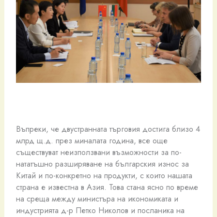
Въпреки, че двустранната търговия достига близо 4
млрд щ.д. през миналата година, все още
съществуват неизползвани възможности за по-
нататъшно разширяване на българския износ за
Китай и по-конкретно на продукти, с които нашата
страна е известна в Азия. Това стана ясно по време
на среща между министъра на икономиката и
индустрията д-р Петко Николов и посланика на