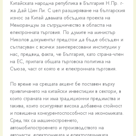
Китайската народна република в България Н.Пр. г-
жа Дай Цин Ли. С цел разширяване на българския
износ за Китай двамата обсъдиха проекта на
Меморандум за сътрудничество в областта на
електронната търговия. По думите на министър
Николов документът предстои да бъде обсъден и
съгласуван с всички заинтересовани институции у
нас, предвид факта, че България, като страна-член
на ЕС, прилага общата търговска политика на
Съюза, част от която е и електронната търговия.
По време на срещата акцент бе поставен върху
привличането на китайски инвестиции в сектори, в
които страната ни има традиционни предимства и
такива, които осигуряват висока добавена стойност
и повишена конкурентоспособност на икономиката.
Сред тях са машиностроенето,
автомобилостроенето и производството на
авточасти, електрониката и електротехниката,