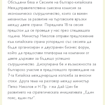
Обсъдени бяха и Сесиите на българо-китайската
Междуправителствена смесена комисия за
икономическо сътрудничество, които са важен
механизъм за развитие на търговските връзки
между двете страни. Поредната 18-та сесия
предстои да се проведе у нас през следващата
година. Министър Николов отправи предложение
към китайската страна успоредно със сесията да
бъде организиран и двустранен бизнес форум,
който да предостави платформа на компании от
двете държави за бъдещо успешно
сътрудничество. Дискутирана бе и възможността за
българско участие в предстоящото провеждане на
7-та Китайска международна изложба за вносни
стоки. Друга тема на разговор между министър
Петко Николов и Н.Пр. г-жа Дай Цин бе
развитието на стратегическата инициативата „Един
пояс, един път”.