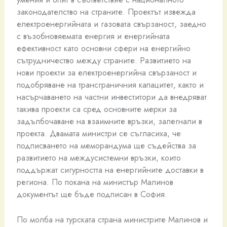
законодателство на страните. Проектът извежда
електроенергийната и газовата свързаност, заедно
с възобновяемата енергия и енергийната
ефективност като основни сфери на енергийно
сътрудничество между страните. Развитието на
нови проекти за електроенергийна свързаност и
подобряване на трансграничния капацитет, както и
насърчаването на частни инвеститори да внедряват
такива проекти са сред основните мерки за
задълбочаване на взаимните връзки, залегнали в
проекта. Двамата министри се съгласиха, че
подписването на меморандума ще съдейства за
развитието на междусистемни връзки, които
поддържат сигурността на енергийните доставки в
региона. По покана на министър Малинов
документът ще бъде подписан в София.
По молба на турската страна министрите Малинов и