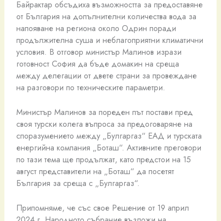
Байрактар обсъдиха възможността за предоставяне
от България на допълнителни количества вода за
напояване на региона около Одрин поради
продължителна суша и неблагоприятни климатични
условия. В отговор министър Малинов изрази
готовност София да бъде домакин на среща
между делегации от двете страни за провеждане
на разговори по техническите параметри.
Министър Малинов за пореден път постави пред
своя турски колега въпроса за предоговаряне на
споразумението между „Булгаргаз“ ЕАД и турската
енергийна компания „Боташ“. Активните преговори
по тази тема ще продължат, като предстои на 15
август представители на „Боташ“ да посетят
България за среща с „Булгаргаз“.
Припомняме, че със свое Решение от 19 април
2024 г. Народното събрание възложи на