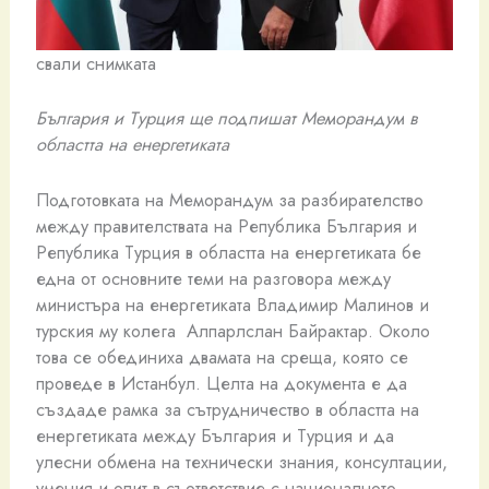
свали снимката
България и Турция ще подпишат Меморандум в
областта на енергетиката
Подготовката на Меморандум за разбирателство
между правителствата на Република България и
Република Турция в областта на енергетиката бе
една от основните теми на разговора между
министъра на енергетиката Владимир Малинов и
турския му колега Алпарлслан Байрактар. Около
това се обединиха двамата на среща, която се
проведе в Истанбул. Целта на документа е да
създаде рамка за сътрудничество в областта на
енергетиката между България и Турция и да
улесни обмена на технически знания, консултации,
умения и опит в съответствие с националното