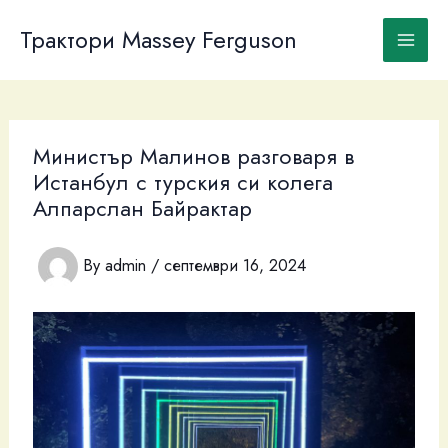
Skip
to
Трактори Massey Ferguson
content
Министър Малинов разговаря в
Истанбул с турския си колега
Алпарслан Байрактар
By
admin
/
септември 16, 2024