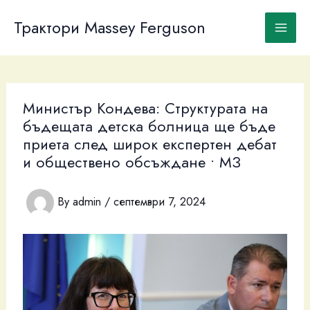
Skip
to
Трактори Massey Ferguson
content
Министър Кондева: Структурата на
бъдещата детска болница ще бъде
приета след широк експертен дебат
и обществено обсъждане • МЗ
By
admin
/
септември 7, 2024