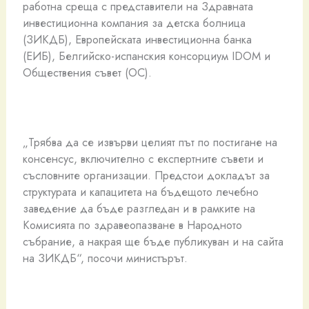
работна среща с представители на Здравната
инвестиционна компания за детска болница
(ЗИКДБ), Европейската инвестиционна банка
(ЕИБ), Белгийско-испанския консорциум IDOM и
Обществения съвет (ОС).
„Трябва да се извърви целият път по постигане на
консенсус, включително с експертните съвети и
съсловните организации. Предстои докладът за
структурата и капацитета на бъдещото лечебно
заведение да бъде разгледан и в рамките на
Комисията по здравеопазване в Народното
събрание, а накрая ще бъде публикуван и на сайта
на ЗИКДБ“, посочи министърът.