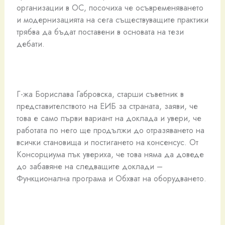
организации в ОС, посочиха че осъвременяването
и модернизацията на сега съществуващите практики
трябва да бъдат поставени в основата на тези
дебати.
Г-жа Борислава Габровска, старши съветник в
представителството на ЕИБ за страната, заяви, че
това е само първи вариант на доклада и увери, че
работата по него ще продължи до отразяването на
всички становища и постигането на консенсус. От
Консорциума пък увериха, че това няма да доведе
до забавяне на следващите доклади –
Функционална програма и Обхват на оборудването.