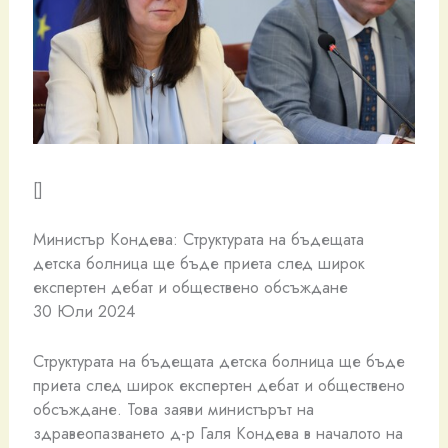
[]
Министър Кондева: Структурата на бъдещата
детска болница ще бъде приета след широк
експертен дебат и обществено обсъждане
30 Юли 2024
Структурата на бъдещата детска болница ще бъде
приета след широк експертен дебат и обществено
обсъждане. Това заяви министърът на
здравеопазването д-р Галя Кондева в началото на