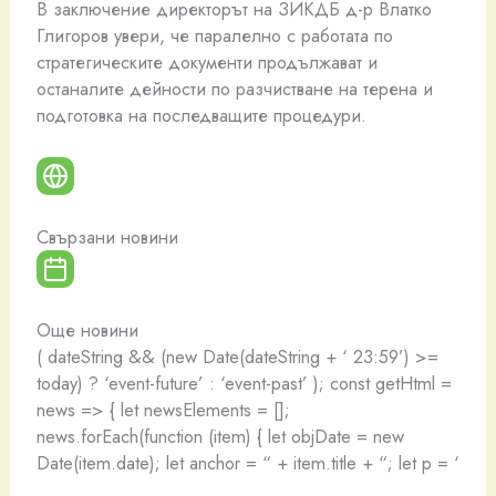
В заключение директорът на ЗИКДБ д-р Влатко
Глигоров увери, че паралелно с работата по
стратегическите документи продължават и
останалите дейности по разчистване на терена и
подготовка на последващите процедури.
Свързани новини
Още новини
( dateString && (new Date(dateString + ‘ 23:59’) >=
today) ? ‘event-future’ : ‘event-past’ ); const getHtml =
news => { let newsElements = [];
news.forEach(function (item) { let objDate = new
Date(item.date); let anchor = “ + item.title + “; let p = ‘