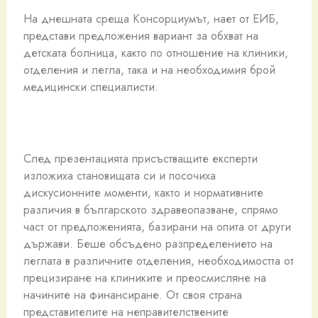
На днешната среща Консорциумът, нает от ЕИБ,
представи предложения вариант за обхват на
детската болница, както по отношение на клиники,
отделения и легла, така и на необходимия брой
медицински специалисти.
След презентацията присъстващите експерти
изложиха становищата си и посочиха
дискусионните моменти, както и нормативните
различия в българското здравеопазване, спрямо
част от предложенията, базирани на опита от други
държави. Беше обсъдено разпределението на
леглата в различните отделения, необходимостта от
прецизиране на клиниките и преосмисляне на
начините на финансиране. От своя страна
представителите на неправителствените