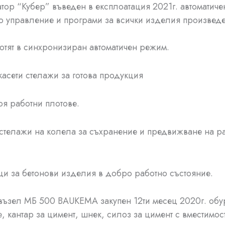
атор “Кубер” въведен в експлоатация 2021г. автоматиче
 управление и програми за всички изделия произведе
отят в синхронизиран автоматичен режим.
 касети стелажи за готова продукция
оя работни плотове.
 стелажи на колела за съхранение и предвижване на р
ици за бетонови изделия в добро работно състояние.
 възел МБ 500 BAUKEMA закупен 12ти месец 2020г. обу
, кантар за цимент, шнек, силоз за цимент с вместимост