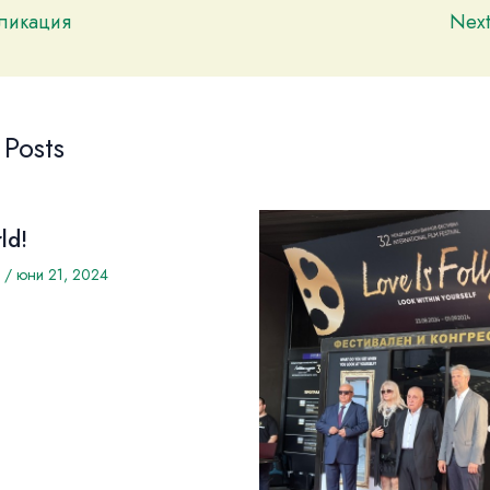
бликация
Nex
 Posts
ld!
/
юни 21, 2024