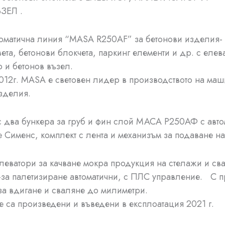
ЗЕЛ .
томатична линия “MASA R250AF” за бетонови изделия
вета, бетонови блокчета, паркинг елементи и др. с елев
р и бетонов възел.
2012г. MASA е световен лидер в производството на маш
зделия.
 два бункера за груб и фин слой МАСА Р250АФ с авто
 Сименс, комплект с лента и механизъм за подаване на
елеватори за качване мокра продукция на стелажи и св
за палетизиране автоматични, с ПЛС управление. С 
за вдигане и сваляне до милиметри.
е са произведени и въведени в експлоатация 2021 г.