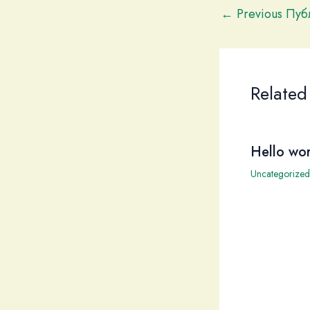
←
Previous Пу
Related
Hello wor
Uncategorized