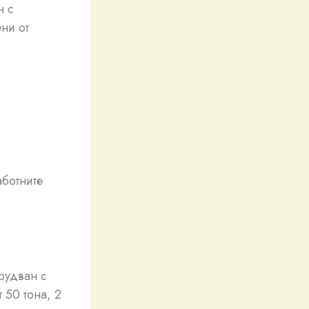
н с
ни от
аботните
рудван с
 50 тона, 2