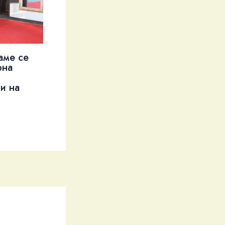
аме се
рна
и на