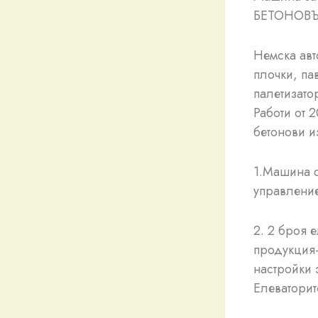
БЕТОНОВЪ
Немска ав
плочки, па
палетизато
Работи от 
бетонови и
1.Машина с
управление
2. 2 броя 
продукция-
настройки 
Елеваторит