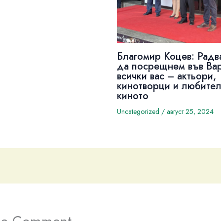
Благомир Коцев: Радв
да посрещнем във Ва
всички вас – актьори,
кинотворци и любител
киното
Uncategorized
/
август 25, 2024