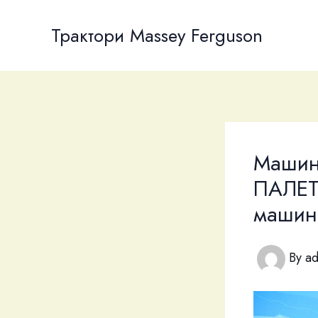
Skip
to
Трактори Massey Ferguson
content
Машина
ПАЛЕТ
машини
By
a