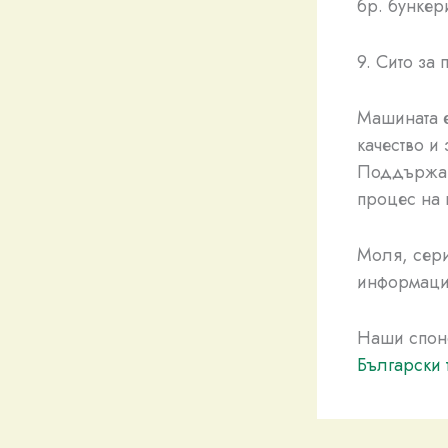
бр. бункер
9. Сито за
Машината е
качество и
Поддържа 
процес на 
Моля, сери
информация
Наши спон
Български 