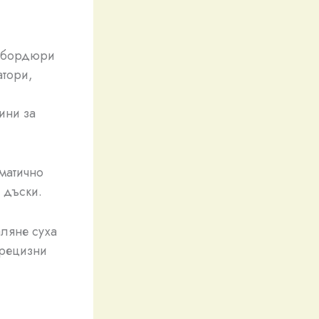
- бордюри
атори,
ини за
матично
 дъски.
аляне суха
прецизни