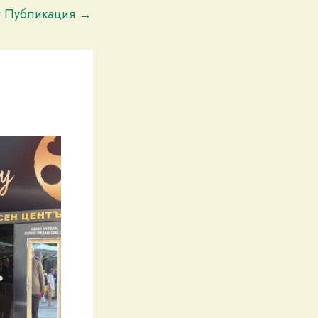
t Публикация
→