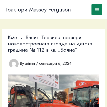
Skip
to
Трактори Massey Ferguson
content
Кметът Васил Терзиев провери
новопостроената сграда на детска
градина № 112 в кв. „Бояна“
By
admin
/
септември 6, 2024