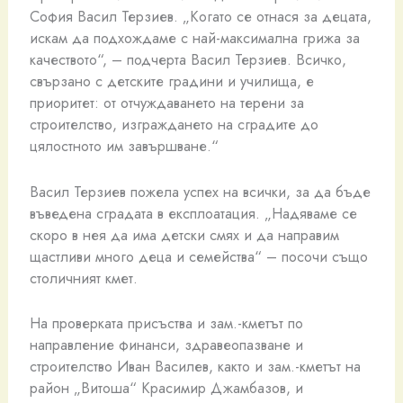
София Васил Терзиев. „Когато се отнася за децата,
искам да подхождаме с най-максимална грижа за
качеството“, – подчерта Васил Терзиев. Всичко,
свързано с детските градини и училища, е
приоритет: от отчуждаването на терени за
строителство, изграждането на сградите до
цялостното им завършване.“
Васил Терзиев пожела успех на всички, за да бъде
въведена сградата в експлоатация. „Надяваме се
скоро в нея да има детски смях и да направим
щастливи много деца и семейства“ – посочи също
столичният кмет.
На проверката присъства и зам.-кметът по
направление финанси, здравеопазване и
строителство Иван Василев, както и зам.-кметът на
район „Витоша“ Красимир Джамбазов, и