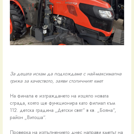
За децата искам да подхождаме с най-максимална
грижа за качеството, заяви столичният кмет
На финала е изграждането на изцяло новата
сграда, която ще функционира като филиал към
112. детска градина „Детски свят“ в кв. „Бояна“,
район „Витоша“.
Проверка на изпълнението днес направи кметът на