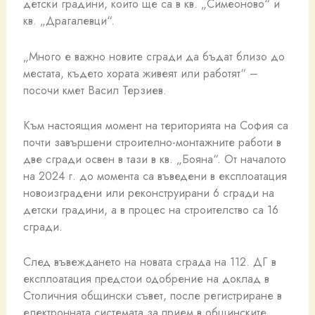
детски градини, които ще са в кв. „Симеоново“ и
кв. „Драгалевци“.
„Много е важно новите сгради да бъдат близо до
местата, където хората живеят или работят“ –
посочи кмет Васил Терзиев.
Към настоящия момент на територията на София са
почти завършени строително-монтажните работи в
две сгради освен в тази в кв. „Бояна“. От началото
на 2024 г. до момента са въведени в експлоатация
новоизградени или реконструирани 6 сгради на
детски градини, а в процес на строителство са 16
сгради.
След въвеждането на новата сграда на 112. ДГ в
експлоатация предстои одобрение на доклад в
Столичния общински съвет, после регистриране в
електронната системата за прием в общинските