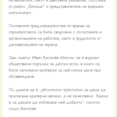
от район „Витоша“ и представителите на фирмата
изпълнител.
Основните предизвикателства по време на
строителството са били свързани с логистиката и
организацията на работата, както и трудността от
денивелацията на терена.
Зам.-кметът Иван Василев обясни, че е върнал
обществени поръчки за детски ясли, в които са
били заложени критерии за най-ниска цена при
обзавеждане.
По думите му е „абсолютно престъпно за деца да
прилагаме критерии евтино, а не качествено. Важно
е за децата да избираме най-доброто“, посочи
също Василев.