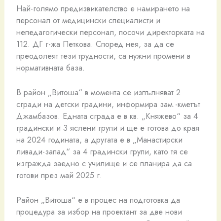
Най-голямо предизвикателство е намирането на
персонал от медицински специалисти и
непедагогически персонал, посочи директорката на
112. ДГ г-жа Петкова. Според нея, за да се
преодолеят тези трудности, са нужни промени в
нормативната база.
В район „Витоша“ в момента се изпълняват 2
сгради на детски градини, информира зам.-кметът
Джамбазов. Едната сграда е в кв. „Княжево“ за 4
градински и 3 яслени групи и ще е готова до края
на 2024 годината, а другата е в „Манастирски
ливади-запад“ за 4 градински групи, като тя се
изгражда заедно с училище и се планира да са
готови през май 2025 г.
Район „Витоша“ е в процес на подготовка да
процедура за избор на проектант за две нови