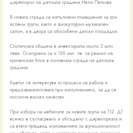
директорът на детската градина Нели Петкова.
В новата сграда са изпълнени помещения за три
яслени групи, както и физкултурно-музикален
салон, а в двора са обособени детски площадки.
Столичната община е инвестирала около 2 млн.
лева. Осигурени са и 155 хил. лв. за ремонт на
кухненския блок в основната сграда на детската
градина.
Кметът се интересува от процеса на работа и
предизвикателствата при изпълнението, за да се
постигне високо качество.
При избора на мебелите за новите групи на 112. ДГ
всичко е съгласувано и обсъдено с директорката и
са взети предвид изискванията за функционалност
на мебелите, както и цветовите решения, посочиха