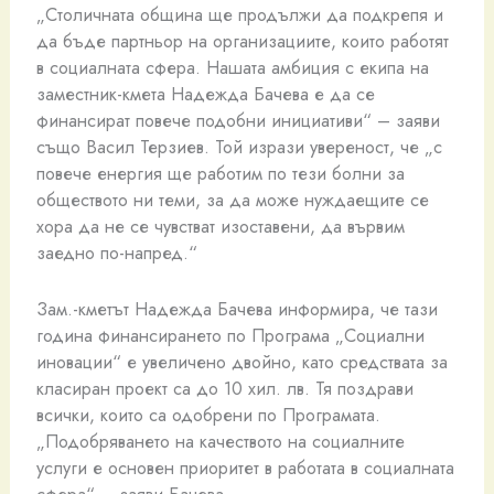
„Столичната община ще продължи да подкрепя и
да бъде партньор на организациите, които работят
в социалната сфера. Нашата амбиция с екипа на
заместник-кмета Надежда Бачева е да се
финансират повече подобни инициативи“ – заяви
също Васил Терзиев. Той изрази увереност, че „с
повече енергия ще работим по тези болни за
обществото ни теми, за да може нуждаещите се
хора да не се чувстват изоставени, да вървим
заедно по-напред.“
Зам.-кметът Надежда Бачева информира, че тази
година финансирането по Програма „Социални
иновации“ е увеличено двойно, като средствата за
класиран проект са до 10 хил. лв. Тя поздрави
всички, които са одобрени по Програмата.
„Подобряването на качеството на социалните
услуги е основен приоритет в работата в социалната
сфера“ – заяви Бачева.