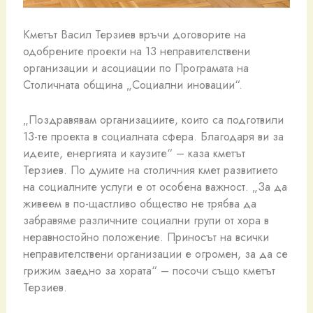
Кметът Васил Терзиев връчи договорите на
одобрените проекти на 13 неправителствени
организации и асоциации по Програмата на
Столичната община „Социални иновации“.
„Поздравявам организациите, които са подготвили
13-те проекта в социалната сфера. Благодаря ви за
идеите, енергията и каузите“ – каза кметът
Терзиев. По думите на столичния кмет развитието
на социалните услуги е от особена важност. „За да
живеем в по-щастливо общество не трябва да
забравяме различните социални групи от хора в
неравностойно положение. Приносът на всички
неправителствени организации е огромен, за да се
грижим заедно за хората“ – посочи също кметът
Терзиев.