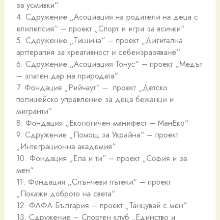
за усмивки“
4. Сдружение „Асоциация на родители на деца с
епилепсия“ – проект „Спорт и игри за всички“
5. Сдружение „Тишина“ – проект „Дигитална
арттерапия за креативност и себеизразяване“
6. Сдружение „Асоциация Тонус“ – проект „Медът
– златен дар на природата“
7. Фондация „Рийчаут“ – проект „Детско
полицейско управление за деца бежанци и
мигранти“
8. Фондация „Екологичен манифест – МанЕко“
9. Сдружение „Помощ за Украйна“ – проект
„Интеграционна академия“
10. Фондация „Ела и ти“ – проект „София и за
мен“
11. Фондация „Слънчеви пътеки“ – проект
„Покажи доброто на света“
12. ФАФА България – проект „Танцувай с мен“
13. Сдружение – Спортен клуб „Единство и