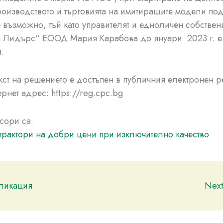
роизводството и търговията на имитиращите модели по
е възможно, тъй като управителят и едноличен собствен
 Лидърс“ ЕООД Мария Карабова до януари 2023 г. е
.
кст на решението е достъпен в публичния електронен р
рнет адрес: https://reg.cpc.bg
сори са:
трактори на добри цени при изключително качество
бликация
Nex