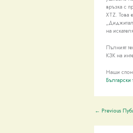
връзка с п
XTZ. Това 
„Диджитал
на искателя
Пълният те
КЗК на инте
Наши спон
Български 
←
Previous Пу