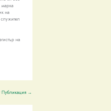
д марка
ик на
 служител
егистър на
t Публикация
→