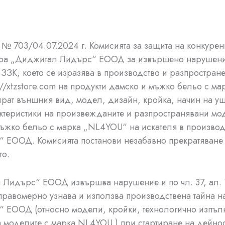
№ 703/04.07.2024 г. Комисията за защита на конкурен
ра „Диджитал Лидърс“ ЕООД за извършено нарушение
от ЗЗК, което се изразява в производство и разпростран
s://xtzstore.com на продукти дамско и мъжко бельо с ма
ират външния вид, модел, дизайн, кройка, начин на у
ктеристики на произвежданите и разпространявани мо
ъжко бельо с марка „NL4YOU“ на искателя в производ
 ЕООД. Комисията постанови незабавно прекратяване
то.
Лидърс“ ЕООД извършва нарушение и по чл. 37, ал. 1
еправомерно узнава и използва производствена тайна н
 ЕООД (относно модели, кройки, технологично изпъл
 моделите с марка NL4YOU ) при стартиране на дейнос