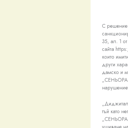
С решение 
санкциони
35, ал. 1 
сайта http
които имит
други хара
дамско и м
„СЕНЬОРА“
нарушение
„Диджитал 
тъй като н
„СЕНЬОРА“
ушиване на