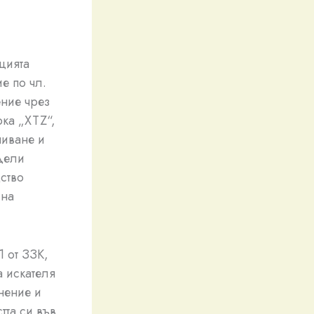
цията
 по чл.
ение чрез
рка „XTZ“,
шиване и
дели
ство
 на
 от ЗЗК,
а искателя
нение и
тта си във