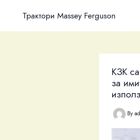
Skip
to
Трактори Massey Ferguson
content
КЗК с
за ими
използ
By
a