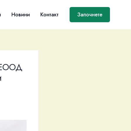
я
Новини
Контакт
Започнете
 ЕООД
и