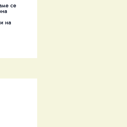
аме се
рна
и на