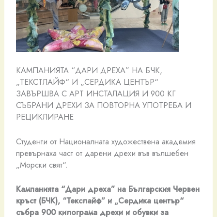
КАМПАНИЯТА “ДАРИ ДРЕХА” НА БЧК,
„ТЕКСТЛАЙФ“ И „СЕРДИКА ЦЕНТЪР“
ЗАВЪРШВА С АРТ ИНСТАЛАЦИЯ И 900 КГ
СЪБРАНИ ДРЕХИ ЗА ПОВТОРНА УПОТРЕБА И
РЕЦИКЛИРАНЕ
Студенти от Националната художествена академия
превърнаха част от дарени дрехи във вълшебен
„Морски свят“.
Кампанията “Дари дреха” на
Българския Червен
кръст (БЧК), “Текслайф” и
„Сердика център“
събра 900 килограма
дрехи и обувки за