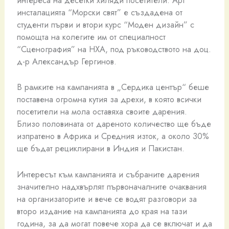
интереса на десетки хиляди посетители. Арт
инсталацията “Морски свят” е създадена от
студенти първи и втори курс “Моден дизайн” с
помощта на колегите им от специалност
“Сценография” на НХА, под ръководството на доц.
д-р Александър Гергинов.
В рамките на кампанията в „Сердика център“ беше
поставена огромна кутия за дрехи, в която всички
посетители на мола оставяха своите дарения.
Близо половината от дареното количество ще бъде
изпратено в Африка и Средния изток, а около 30%
ще бъдат рециклирани в Индия и Пакистан.
Интересът към кампанията и събраните дарения
значително надхвърлят първоначалните очаквания
на организаторите и вече се водят разговори за
второ издание на кампанията до края на тази
година, за да могат повече хора да се включат и да