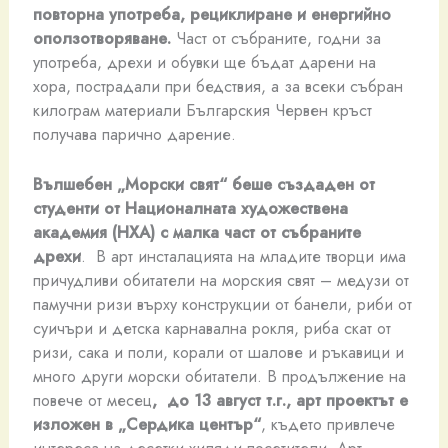
повторна употреба, рециклиране и енергийно
оползотворяване.
Част от събраните, годни за
употреба, дрехи и обувки ще бъдат дарени на
хора, пострадали при бедствия, а за всеки събран
килограм материали Българския Червен кръст
получава парично дарение.
Вълшебен „Морски свят“ беше създаден от
студенти от Националната художествена
академия (НХА) с малка част от събраните
дрехи
. В арт инсталацията на младите творци има
причудливи обитатели на морския свят – медузи от
памучни ризи върху конструкции от банели, риби от
суичъри и детска карнавална рокля, риба скат от
ризи, сака и поли, корали от шалове и ръкавици и
много други морски обитатели. В продължение на
повече от месец
, до 13 август т.г., арт проектът е
изложен в
„Сердика център“
, където привлече