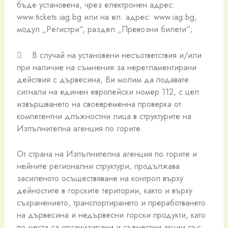
бъде установена, чрез електронен адрес:
www.tickets.iag.bg или на ел. адрес: www.iag.bg,
модул „Регистри“, раздел „Превозни билети“;
 В случай на установени несъответствия и/или
при наличие на съмнения за нерегламентирани
действия с дървесина, Ви молим да подавате
сигнали на единен европейски номер 112, с цел
извършването на своевременна проверка от
компетентни длъжностни лица в структурите на
Изпълнителна агенция по горите.
От страна на Изпълнителна агенция по горите и
нейните регионални структури, продължава
засиленото осъществяване на контрол върху
дейностите в горските територии, както и върху
съхранението, транспортирането и преработването
на дървесина и недървесни горски продукти, като
по места са организирани и съвместни акции със