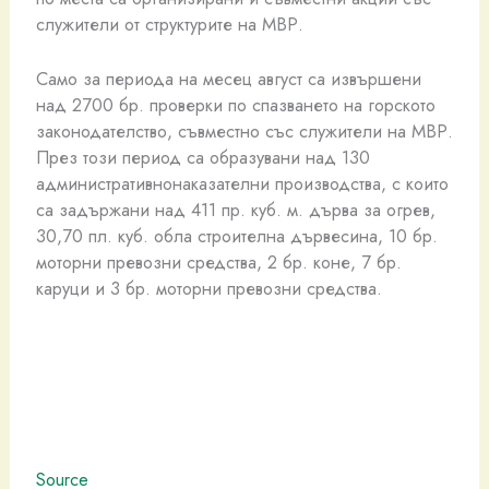
служители от структурите на МВР.
Само за периода на месец август са извършени
над 2700 бр. проверки по спазването на горското
законодателство, съвместно със служители на МВР.
През този период са образувани над 130
административнонаказателни производства, с които
са задържани над 411 пр. куб. м. дърва за огрев,
30,70 пл. куб. обла строителна дървесина, 10 бр.
моторни превозни средства, 2 бр. коне, 7 бр.
каруци и 3 бр. моторни превозни средства.
Source