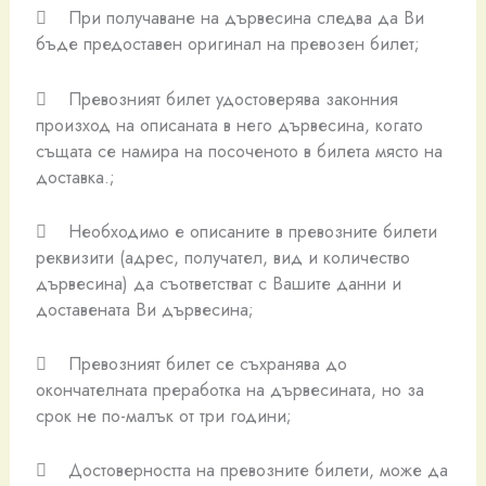
 При получаване на дървесина следва да Ви
бъде предоставен оригинал на превозен билет;
 Превозният билет удостоверява законния
произход на описаната в него дървесина, когато
същата се намира на посоченото в билета място на
доставка.;
 Необходимо е описаните в превозните билети
реквизити (адрес, получател, вид и количество
дървесина) да съответстват с Вашите данни и
доставената Ви дървесина;
 Превозният билет се съхранява до
окончателната преработка на дървесината, но за
срок не по-малък от три години;
 Достоверността на превозните билети, може да