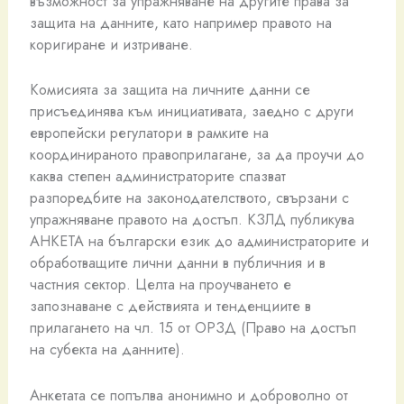
възможност за упражняване на другите права за
защита на данните, като например правото на
коригиране и изтриване.
Комисията за защита на личните данни се
присъединява към инициативата, заедно с други
европейски регулатори в рамките на
координираното правоприлагане, за да проучи до
каква степен администраторите спазват
разпоредбите на законодателството, свързани с
упражняване правото на достъп. КЗЛД публикува
АНКЕТА на български език до администраторите и
обработващите лични данни в публичния и в
частния сектор. Целта на проучването е
запознаване с действията и тенденциите в
прилагането на чл. 15 от ОРЗД (Право на достъп
на субекта на данните).
Анкетата се попълва анонимно и доброволно от