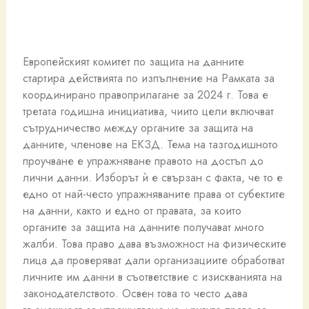
Европейският комитет по защита на данните
стартира действията по изпълнение на Рамката за
координирано правоприлагане за 2024 г. Това е
третата годишна инициатива, чиито цели включват
сътрудничество между органите за защита на
данните, членове на ЕКЗД. Тема на тазгодишното
проучване е упражняване правото на достъп до
лични данни. Изборът ѝ е свързан с факта, че то е
едно от най-често упражняваните права от субектите
на данни, както и едно от правата, за които
органите за защита на данните получават много
жалби. Това право дава възможност на физическите
лица да проверяват дали организациите обработват
личните им данни в съответствие с изискванията на
законодателството. Освен това то често дава