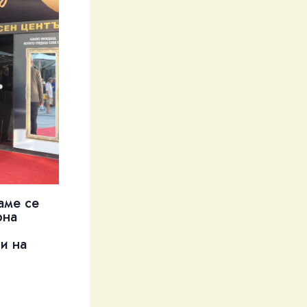
аме се
рна
и на