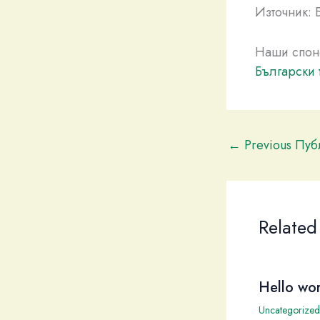
Източник: 
Наши спон
Български 
←
Previous Пу
Related
Hello wor
Uncategorized