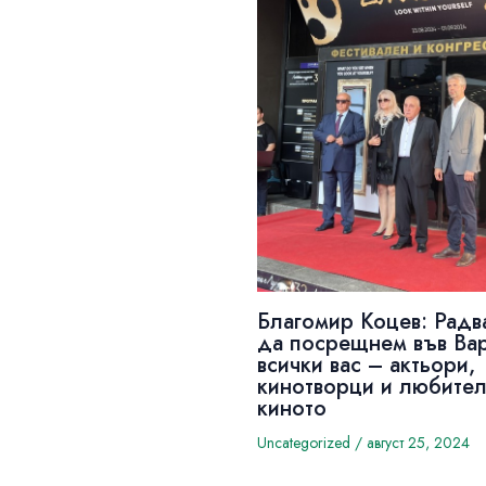
Благомир Коцев: Радв
да посрещнем във Ва
всички вас – актьори,
кинотворци и любител
киното
Uncategorized
/
август 25, 2024