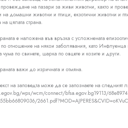
 провеждане на пазари за живи животни, както и пров
 на домашни животни и птици, екзотични животни и пт
а на цялата страна.
 е наложена във връзка с усложнената епизооти
 по отношение на някои заболявания, като Инфлуенца 
 чума по свинете, шарка по овцете и козите и други.
а важи до изричната и отмяна.
текст на заповедта може да се запознаете на следният л
sa.egov.bg/wps/wcm/connect/bfsa.egov.bg19113/68e897
-55bb66809036/2661.pdf?MOD=AJPERES&CVID=oKVuC