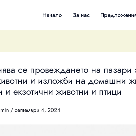
Начало
За нас
Предложени
ява се провеждането на пазари 
животни и изложби на домашни ж
и и екзотични животни и птици
dmin
/
септември 4, 2024