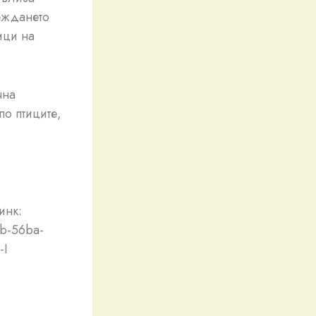
еждането
ици на
чна
по птиците,
инк:
4b-56ba-
-I