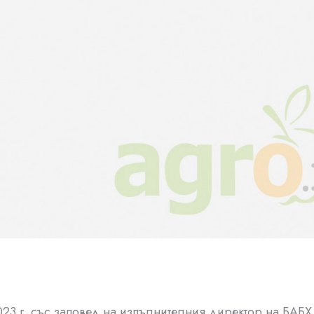
023 г. със заповед на изпълнителния директор на БАБХ