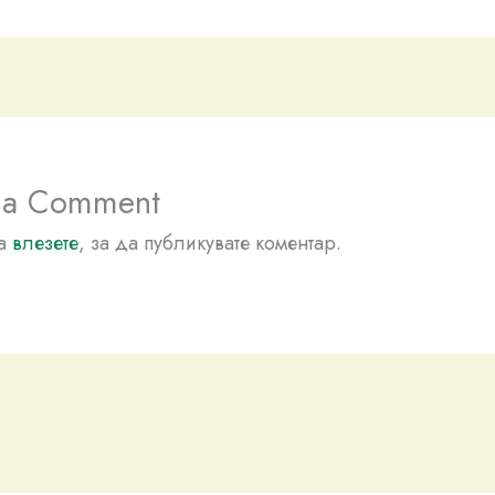
 a Comment
да
влезете
, за да публикувате коментар.