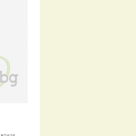
 влиза