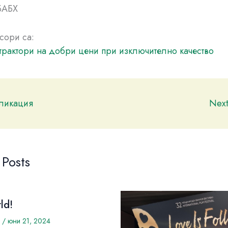
БАБХ
сори са:
трактори на добри цени при изключително качество
бликация
Nex
 Posts
ld!
/
юни 21, 2024