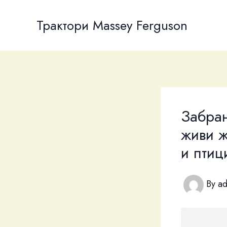
Skip
to
Трактори Massey Ferguson
content
Забран
живи 
и птиц
By
a