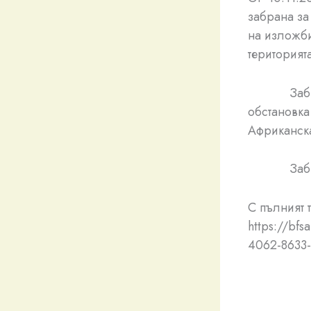
забрана за
на изложби
територият
Забраната
обстановка
Африканска
Забранат
С пълният 
https://bf
4062-8633