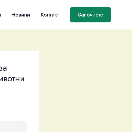
я
Новини
Контакт
Започнете
за
ивотни