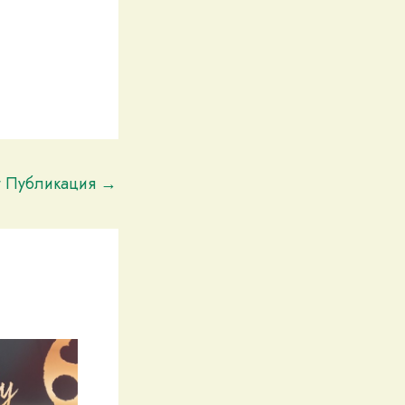
t Публикация
→