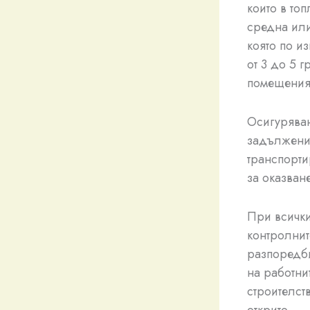
които в то
средна или
която по и
от 3 до 5 
помещения 
Осигурява
задължени
транспорти
за оказван
При всички
контролнит
разпоредби
на работни
строителст