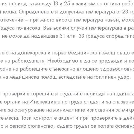
плия период са между 18 и 25 в зависимост от типа рабо
 тежка. Определена е и допустима температура от 28 г
зключение – при много висока температура навън, мож
градуса по-висока. Във всички случаи температурата в ра
не може да надвишава 31 или 33 градуса според типа
нето на долекарска и първа медицинска помощ също е
е на работодателя. Необходимо е да се предвиди и 
ране на работещите с внезапно влошено здравословн
е на медицинска помощ вследствие на топлинен удар.
 проверки в горещите и студените периоди на годинат
е органи на Инспекцията по труда следят и за спазване
те за осигуряване на минималните изисквания за мик
те места. Този контрол е акцент и при проверките в дей
во и селско стопанство, където трудът се полага основн