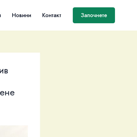
я
Новини
Контакт
Започнете
ив
нене