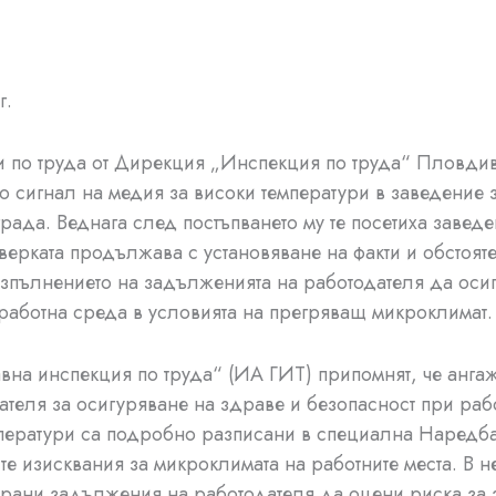
г.
 по труда от Дирекция „Инспекция по труда“ Пловдив
о сигнал на медия за високи температури в заведение 
града. Веднага след постъпването му те посетиха заведе
верката продължава с установяване на факти и обстояте
зпълнението на задълженията на работодателя да оси
работна среда в условията на прегряващ микроклимат.
вна инспекция по труда“ (ИА ГИТ) припомнят, че анга
ателя за осигуряване на здраве и безопасност при раб
ператури са подробно разписани в специална Наредба
е изисквания за микроклимата на работните места. В н
рани задължения на работодателя да оцени риска за 