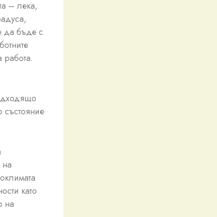
та – лека,
радуса,
е да бъде с
ботните
 работа.
подходящо
о състояние
а
 на
роклимата
ности като
о на