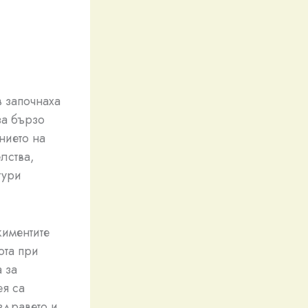
 започнаха
за бързо
нието на
лства,
гури
жиментите
ота при
 за
ея са
здравето и