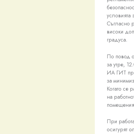
безопаснос
условията 
Съгласно р
високи доп
градуса.
По повод о
за утре, 12
ИА ГИТ при
за минимиз
Когато се 
на работно
помещения 
При работа
осигурят о