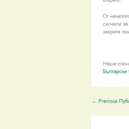
открито.
От началот
сигнали за 
закрити по
Наши спон
Български 
←
Previous Пу