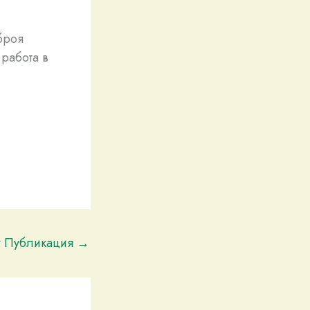
броя
 работа в
t Публикация
→