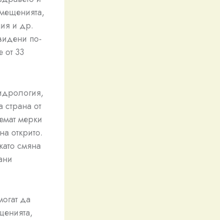
омещенията,
ия и др.
видени по-
 от 33
хидрология,
а страна от
емат мерки
на открито.
като смяна
ани
могат да
щенията,