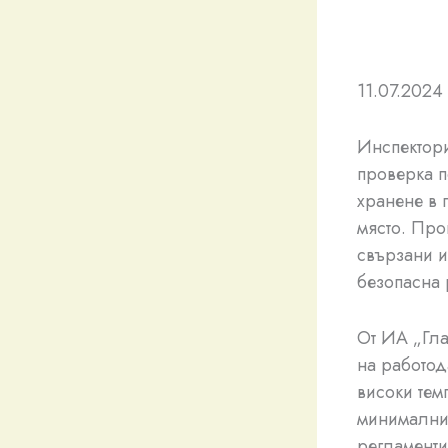
11.07.2024 
Инспектори
проверка п
хранене в 
място. Про
свързани и
безопасна 
От ИА „Гла
на работод
високи тем
минималнит
регламенти