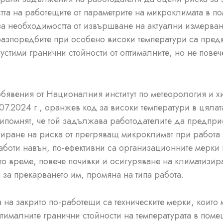
тта на работещите от параметрите на микроклимата в п
за необходимостта от извършване на актуални измерван
азпоредбите при особено високи температури са пред
устими гранични стойности от оптималните, но не повече
бявения от Националния институт по метеорология и 
.07.2024 г., оранжев код за високи температури в цялат
помнят, че той задължава работодателите да предпри
иране на риска от прегряващ микроклимат при работа 
работи навън, по-ефективни са организационните мерки 
то време, повече почивки и осигуряване на климатизир
за прекарването им, промяна на типа работа.
 на закрито по-работещи са техническите мерки, които 
птималните гранични стойности на температурата в поме