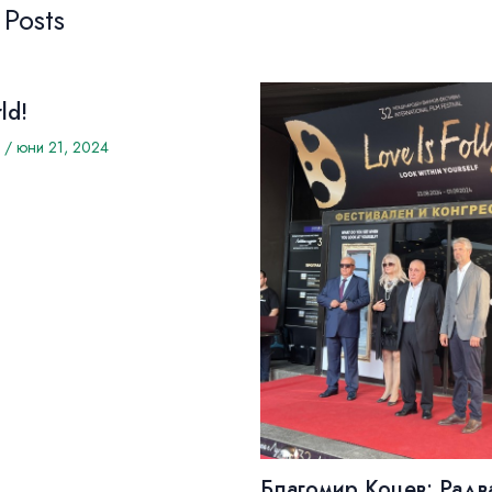
 Posts
ld!
/
юни 21, 2024
Благомир Коцев: Радв