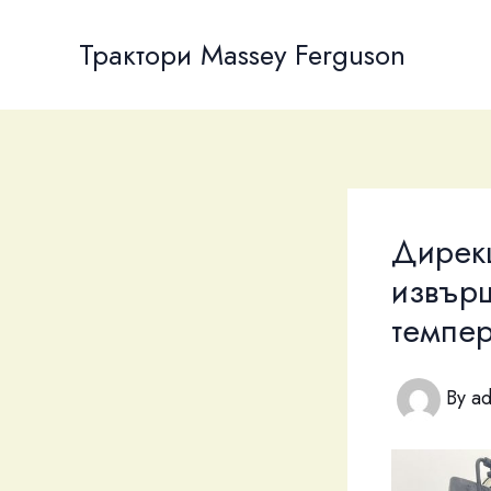
Skip
to
Трактори Massey Ferguson
content
Дирек
извърш
темпер
By
a