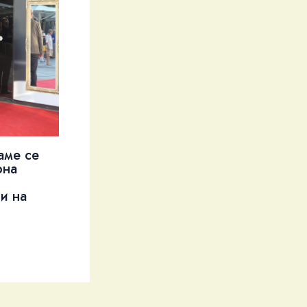
аме се
рна
и на