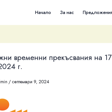
Начало
За нас
Предложени
жни временни прекъсвания на 17
2024 г.
dmin
/
септември 9, 2024