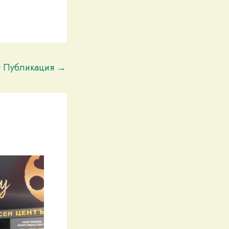
t Публикация
→