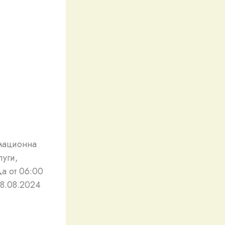
мационна
луги,
да от 06:00
18.08.2024