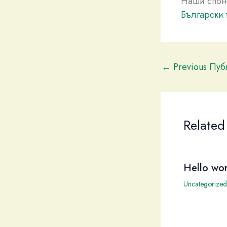
Наши спон
Български 
←
Previous Пу
Related
Hello wor
Uncategorized