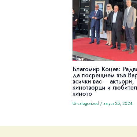
Благомир Коцев: Радв
да посрещнем във Ва
всички вас – актьори,
кинотворци и любител
киното
Uncategorized
/
август 25, 2024