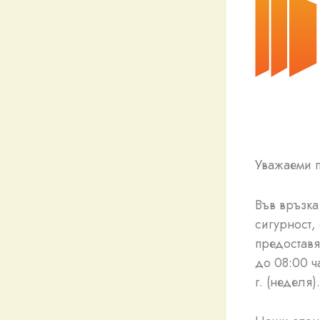
Уважаеми п
Във връзк
сигурност,
предоставя
до 08:00 ча
г. (неделя).