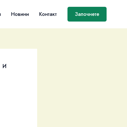
я
Новини
Контакт
Започнете
 и