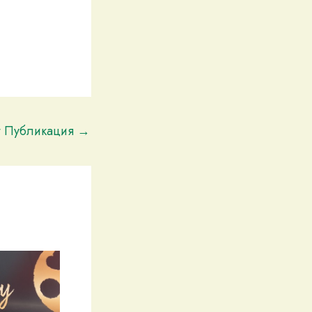
t Публикация
→