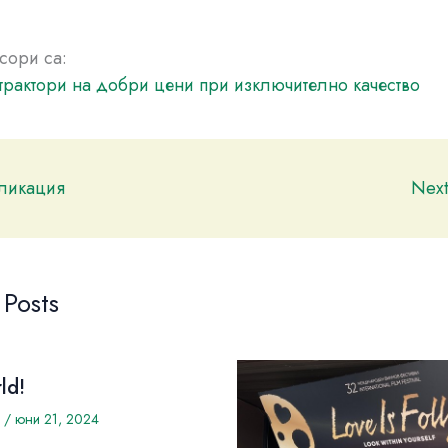
сори са:
трактори на добри цени при изключително качество
бликация
Nex
 Posts
ld!
/
юни 21, 2024