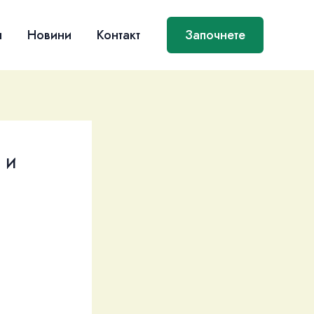
я
Новини
Контакт
Започнете
 и