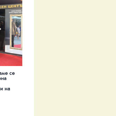
аме се
рна
и на