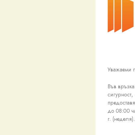
Уважаеми п
Във връзк
сигурност,
предоставя
до 08:00 ча
г. (неделя).