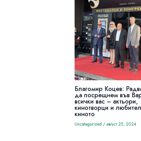
Благомир Коцев: Радв
да посрещнем във Ва
всички вас – актьори,
кинотворци и любител
киното
Uncategorized
/
август 25, 2024