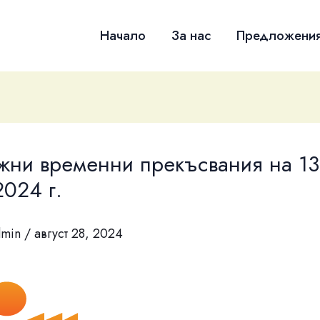
Начало
За нас
Предложени
жни временни прекъсвания на 13
2024 г.
dmin
/
август 28, 2024