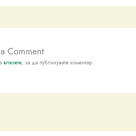
 a Comment
да
влезете
, за да публикувате коментар.