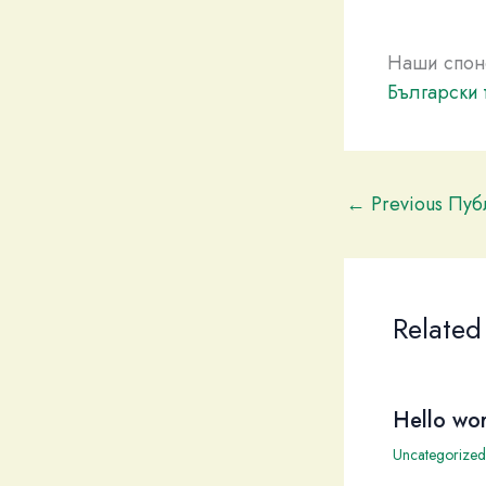
Наши спон
Български 
←
Previous Пу
Related
Hello wor
Uncategorized