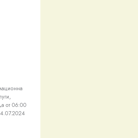
мационна
луги,
да от 06:00
14.07.2024