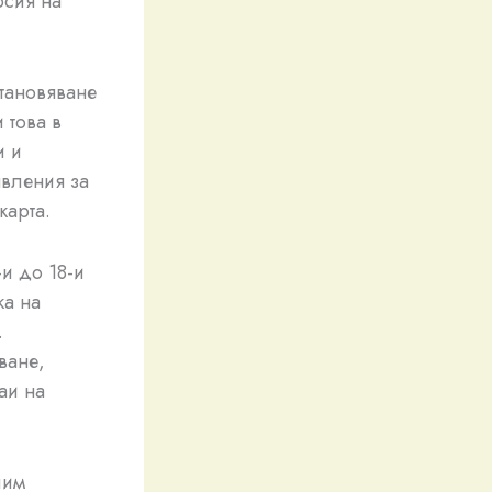
рсия на
тановяване
 това в
и и
явления за
карта.
и до 18-и
ка на
.
ване,
аи на
лим