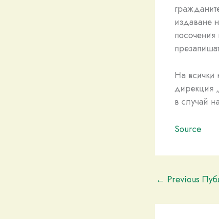
гражданите
издаване н
посочения 
презапишат
На всички 
дирекция „
в случай н
Source
←
Previous Пу