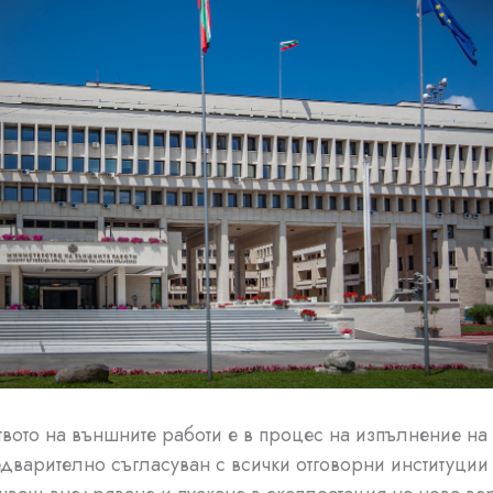
вото на външните работи е в процес на изпълнение н
едварително съгласуван с всички отговорни институции