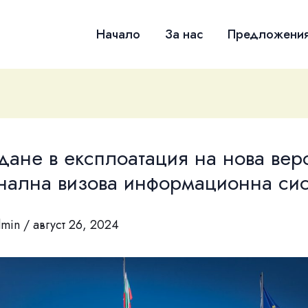
Начало
За нас
Предложени
ане в експлоатация на нова вер
нална визова информационна си
dmin
/
август 26, 2024