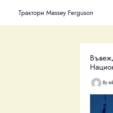
Skip
to
Трактори Massey Ferguson
content
Въвежд
Нацио
By
a