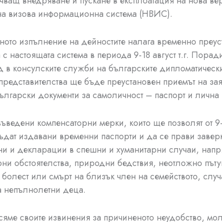
чващ внедряване и пускане в експлоатация на нова ве
а визова информационна система (НВИС).
ното изпълнение на дейностите налага временно преус
 с настоящата система в периода 9-18 август т.г. Поради
д в консулските служби на българските дипломатическ
представителства ще бъде преустановен приемът на за
български документи за самоличност – паспорт и лична 
ъведени компенсаторни мерки, които ще позволят от 9-
бъдат издавани временни паспорти и да се прави завер
 и декларации в спешни и хуманитарни случаи, напр
и обстоятелства, природни бедствия, неотложно пъту
 болест или смърт на близък член на семейството, случ
а непълнолетни деца.
сяме своите извинения за причиненото неудобство, мо