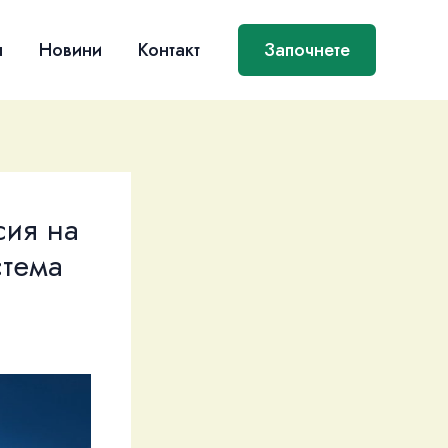
я
Новини
Контакт
Започнете
сия на
стема