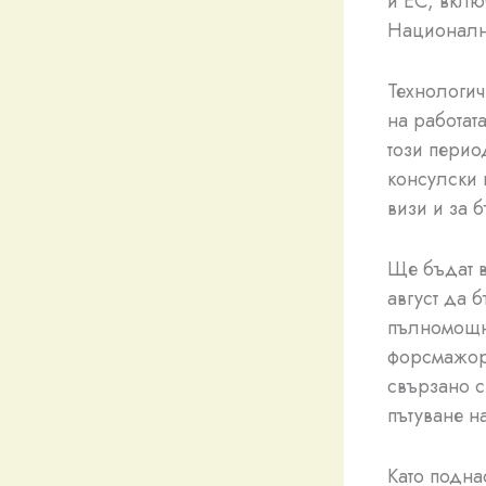
и ЕС, вклю
Националн
Технологич
на работата
този перио
консулски 
визи и за 
Ще бъдат в
август да 
пълномощни
форсмажорн
свързано с
пътуване н
Като подна