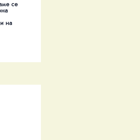
аме се
рна
и на