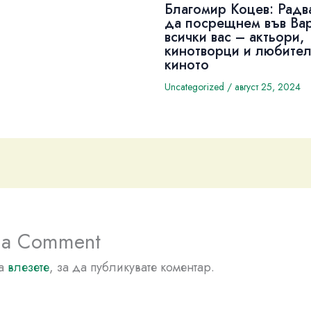
Благомир Коцев: Радв
да посрещнем във Ва
всички вас – актьори,
кинотворци и любител
киното
Uncategorized
/
август 25, 2024
 a Comment
да
влезете
, за да публикувате коментар.