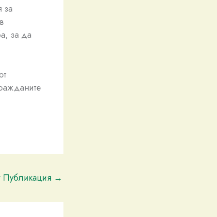
я за
в
а, за да
от
гражданите
t Публикация
→