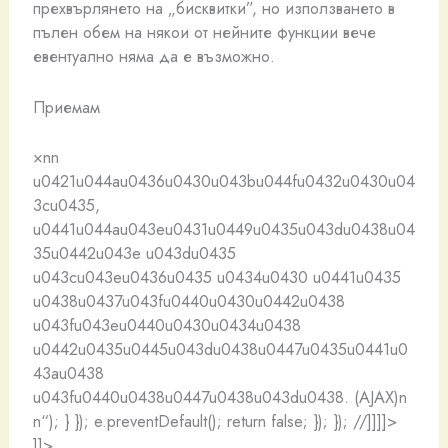
прехвърлянето на „бисквитки”, но използването в
пълен обем на някои от нейните функции вече
евентуално няма да е възможно.
Приемам
×nn
u0421u044au0436u0430u043bu044fu0432u0430u04
3cu0435,
u0441u044au043eu0431u0449u0435u043du0438u04
35u0442u043e u043du0435
u043cu043eu0436u0435 u0434u0430 u0441u0435
u0438u0437u043fu0440u0430u0442u0438
u043fu043eu0440u0430u0434u0438
u0442u0435u0445u043du0438u0447u0435u0441u0
43au0438
u043fu0440u0438u0447u0438u043du0438. (AJAX)n
n“); } }); e.preventDefault(); return false; }); }); //]]]]>
]]>