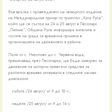
Във връзка с провеждането на четвъртото издание
на Международния турнир по триатлон „Купа Русе“,
който ще се състои на 24 и 25 август в Лесопарк
„Липник“, Община Русе информира жителите и
гостите на града за временна промяна в
организацията на движението в района.
Пътят от с. Николово до с. Червена вода,
преминаващ през Лесопарка, ще бъде затворен за
движение на моторни превозни средства за
различни времеви интервали в следните часови
диапазони:
• събота /24 август/ от 9 до 18 ч.;
• неделя /25 август/ от 9 до 14 ч.