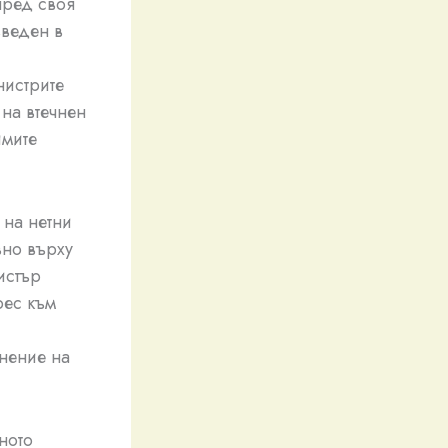
пред своя
ъведен в
нистрите
на втечнен
имите
 на нетни
вно върху
истър
рес към
анение на
ното