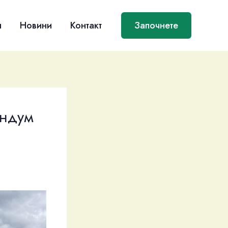
я
Новини
Контакт
Започнете
андум