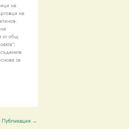
ници на
ърговци на
алинов.
 на
т от общ
оекта“,
бсъдените
основа за
t Публикация
→