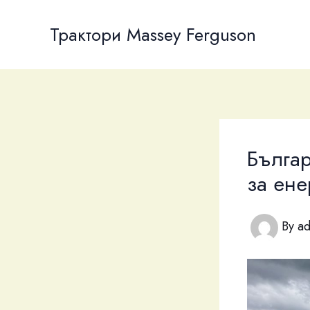
Skip
to
Трактори Massey Ferguson
content
Бълга
за ене
By
a