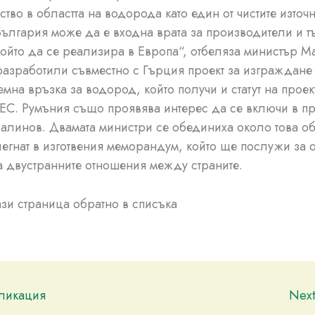
ство в областта на водорода като един от чистите източ
България може да е входна врата за производители и т
ойто да се реализира в Европа“, отбеляза министър М
разработили съвместно с Гърция проект за изграждане
мна връзка за водород, който получи и статут на проек
 ЕС. Румъния също проявява интерес да се включи в пр
линов. Двамата министри се обединиха около това о
легнат в изготвения меморандум, който ще послужи за 
а двустранните отношения между страните.
тази страница обратно в списъка
бликация
Nex