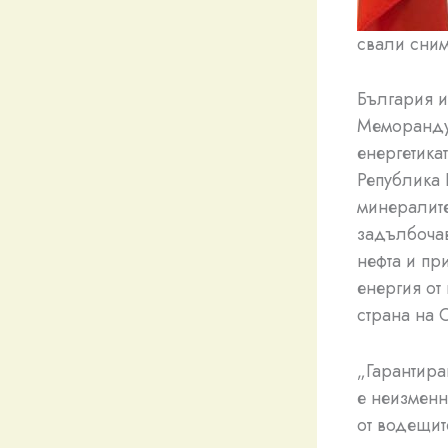
свали сним
България и
Меморандум
енергетика
Република 
минералите
задълбочав
нефта и пр
енергия от
страна на 
„Гарантира
е неизменн
от водещит