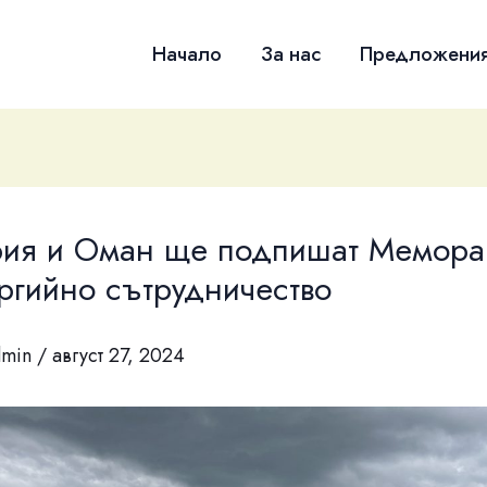
Начало
За нас
Предложени
рия и Оман ще подпишат Мемор
ргийно сътрудничество
dmin
/
август 27, 2024