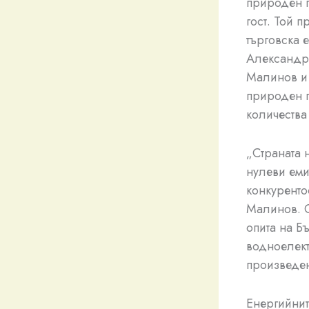
природен г
гост. Той 
търговска 
Александру
Малинов и 
природен г
количества
„Страната 
нулеви еми
конкуренто
Малинов. О
опита на Б
водноелект
произведен
Енергийнит