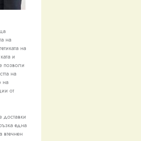
еца
та на
етиката на
ката и
е позволи
тта на
о на
ции от
е доставки
връзка една
а втечнен