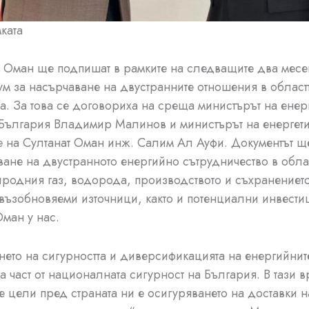
ката
 Оман ще подпишат в рамките на следващите два мес
 за насърчаване на двустранните отношения в област
та. За това се договориха на среща министърът на енерг
България Владимир Малинов и министърът на енергети
 на Султанат Оман инж. Салим Ал Ауфи. Документът щ
ане на двустранното енергийно сътрудничество в облас
иродния газ, водорода, производството и съхранениет
 възобновяеми източници, както и потенциални инвести
Оман у нас.
нето на сигурността и диверсификацията на енергийнит
а част от националната сигурност на България. В тази 
е цели пред страната ни е осигуряването на доставки н