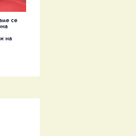
аме се
рна
и на