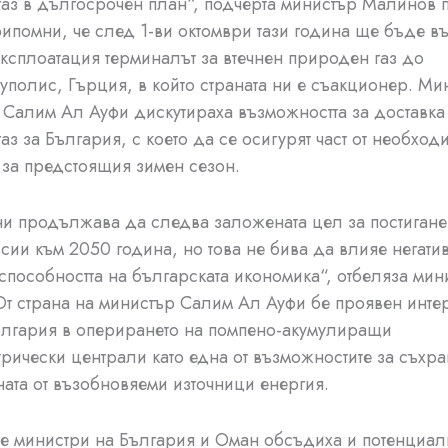
аз в дългосрочен план“, подчерта министър Малинов 
припомни, че след 1-ви октомври тази година ще бъде в
експлоатация терминалът за втечнен природен газ до
полис, Гърция, в който страната ни е съакционер. Ми
Салим Ал Ауфи дискутираха възможността за доставка 
аз за България, с което да се осигурят част от необход
 за предстоящия зимен сезон.
ни продължава да следва заложената цел за постигане
сии към 2050 година, но това не бива да влияе негати
способността на българската икономика“, отбеляза мин
т страна на министър Салим Ал Ауфи бе проявен инте
ългария в оперирането на помпено-акумулиращи
рически централи като една от възможностите за съхр
ата от възобновяеми източници енергия.
е министри на България и Оман обсъдиха и потенциал