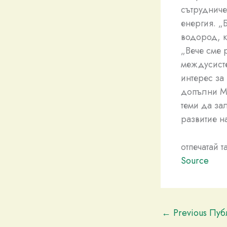
сътрудниче
енергия. „
водород, к
„Вече сме 
междусисте
интерес за
допълни Ма
теми да за
развитие н
отпечатай 
Source
←
Previous Пу