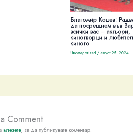
Благомир Коцев: Радв
да посрещнем във Ва
всички вас – актьори,
кинотворци и любител
киното
Uncategorized
/
август 25, 2024
 a Comment
да
влезете
, за да публикувате коментар.