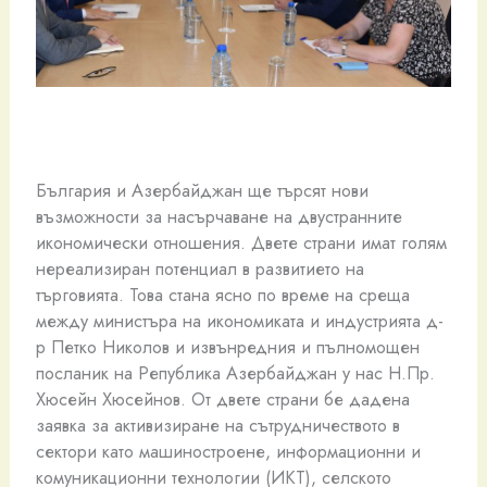
България и Азербайджан ще търсят нови
възможности за насърчаване на двустранните
икономически отношения. Двете страни имат голям
нереализиран потенциал в развитието на
търговията. Това стана ясно по време на среща
между министъра на икономиката и индустрията д-
р Петко Николов и извънредния и пълномощен
посланик на Република Азербайджан у нас Н.Пр.
Хюсейн Хюсейнов. От двете страни бе дадена
заявка за активизиране на сътрудничеството в
сектори като машиностроене, информационни и
комуникационни технологии (ИКТ), селското