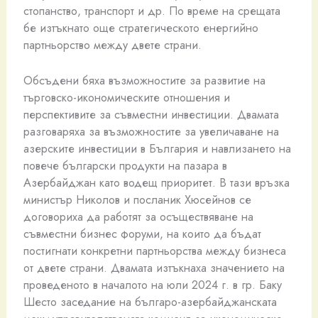
стопанство, транспорт и др. По време на срещата
бе изтъкнато още стратегическото енергийно
партньорство между двете страни.
Обсъдени бяха възможностите за развитие на
търговско-икономическите отношения и
перспективите за съвместни инвестиции. Двамата
разговаряха за възможностите за увеличаване на
азерските инвестиции в България и навлизането на
повече български продукти на пазара в
Азербайджан като водещ приоритет. В тази връзка
министър Николов и посланик Хюсейнов се
договориха да работят за осъществяване на
съвместни бизнес форуми, на които да бъдат
постигнати конкретни партньорства между бизнеса
от двете страни. Двамата изтъкнаха значението на
проведеното в началото на юли 2024 г. в гр. Баку
Шесто заседание на българо-азербайджанската