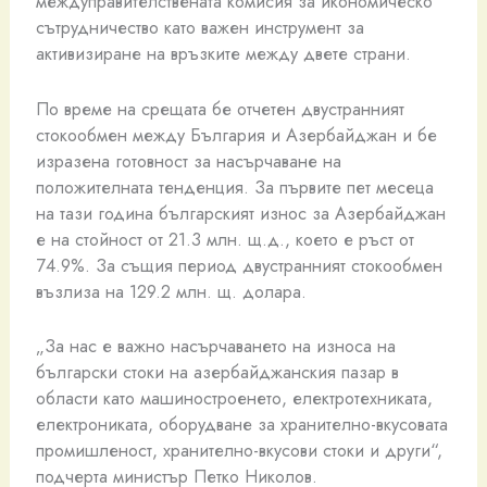
междуправителствената комисия за икономическо
сътрудничество като важен инструмент за
активизиране на връзките между двете страни.
По време на срещата бе отчетен двустранният
стокообмен между България и Азербайджан и бе
изразена готовност за насърчаване на
положителната тенденция. За първите пет месеца
на тази година българският износ за Азербайджан
е на стойност от 21.3 млн. щ.д., което е ръст от
74.9%. За същия период двустранният стокообмен
възлиза на 129.2 млн. щ. долара.
„За нас е важно насърчаването на износа на
български стоки на азербайджанския пазар в
области като машиностроенето, електротехниката,
електрониката, оборудване за хранително-вкусовата
промишленост, хранително-вкусови стоки и други“,
подчерта министър Петко Николов.