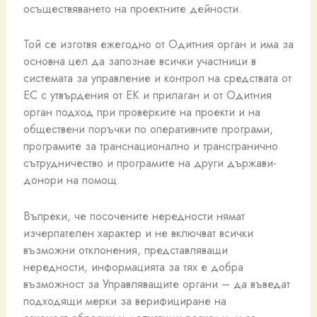
осъществяването на проектните дейности.
Той се изготвя ежегодно от Одитния орган и има за
основна цел да запознае всички участници в
системата за управление и контрол на средствата от
ЕС с утвърдения от ЕК и прилаган и от Одитния
орган подход при проверките на проекти и на
обществени поръчки по оперативните програми,
програмите за транснационално и трансгранично
сътрудничество и програмите на други държави-
донори на помощ.
Въпреки, че посочените нередности нямат
изчерпателен характер и не включват всички
възможни отклонения, представляващи
нередности, информацията за тях е добра
възможност за Управляващите органи – да въведат
подходящи мерки за верифициране на