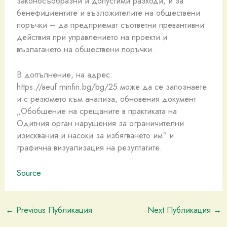
законосъобразни и допустими разходи, и за
бенефициентите и възложителите на обществени
поръчки – да предприемат съответни превантивни
действия при управлението на проекти и
възлагането на обществени поръчки.
В допълнение, на адрес:
https://aeuf.minfin.bg/bg/25 може да се запознаете
и с резюмето към анализа, обновения документ
„Обобщение на срещаните в практиката на
Одитния орган нарушения за ограничителни
изисквания и насоки за избягването им“ и
графична визуализация на резултатите.
Source
←
Previous Публикация
Next Публикация
→