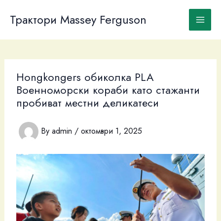
Skip
to
Трактори Massey Ferguson
content
Hongkongers обиколка PLA
Военноморски кораби като стажанти
пробиват местни деликатеси
By
admin
/
октомври 1, 2025