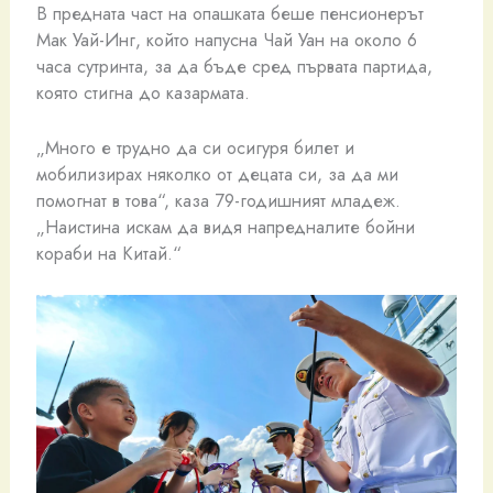
В предната част на опашката беше пенсионерът
Мак Уай-Инг, който напусна Чай Уан на около 6
часа сутринта, за да бъде сред първата партида,
която стигна до казармата.
„Много е трудно да си осигуря билет и
мобилизирах няколко от децата си, за да ми
помогнат в това“, каза 79-годишният младеж.
„Наистина искам да видя напредналите бойни
кораби на Китай.“