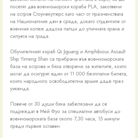
посетят два военноморски кораба PLA, закотвени
на остров Стоунекуттерс като част от празненствата
на Националния ден в сряда, докато студентите от
военния колеж дадоха палци до уличната храна и
силуета на града.
Обучителният кораб Qi Jiguang и Amphibious Assault
Ship Yimeng Shan са прибрани във военноморската
база на острова и бяха отворени за жителите, които
могат да осигурят един от 11 000 безплатни билета,
които народното освободителна армия даде през
уикенда.
Повече от 30 души бяха забелязани да се
подреждат в Мей Фуо за специални автобуси до
военноморската база около 7,30 часа, 15 минути
преди първия оставен.