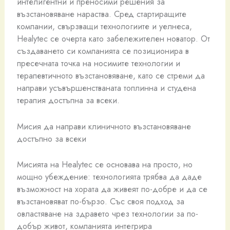
интелигентни и преносими решения за
възстановяване нараства. Сред стартиращите
компании, свързващи технологиите и уелнеса,
Healytec се очерта като забележителен новатор. От
създаването си компанията се позиционира в
пресечната точка на носимите технологии и
терапевтичното възстановяване, като се стреми да
направи усъвършенстваната топлинна и студена
терапия достъпна за всеки.
Мисия да направи клиничното възстановяване
достъпно за всеки
Мисията на Healytec се основава на просто, но
мощно убеждение: технологията трябва да даде
възможност на хората да живеят по-добре и да се
възстановяват по-бързо. Със своя подход за
овластяване на здравето чрез технологии за по-
добър живот, компанията интегрира