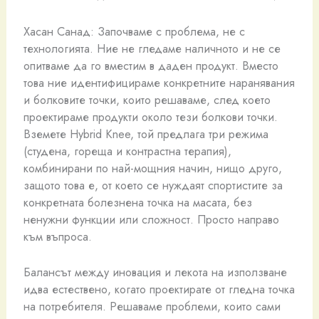
Хасан Санад: Започваме с проблема, не с
технологията. Ние не гледаме наличното и не се
опитваме да го вместим в даден продукт. Вместо
това ние идентифицираме конкретните наранявания
и болковите точки, които решаваме, след което
проектираме продукти около тези болкови точки.
Вземете Hybrid Knee, той предлага три режима
(студена, гореща и контрастна терапия),
комбинирани по най-мощния начин, нищо друго,
защото това е, от което се нуждаят спортистите за
конкретната болезнена точка на масата, без
ненужни функции или сложност. Просто направо
към въпроса.
Балансът между иновация и лекота на използване
идва естествено, когато проектирате от гледна точка
на потребителя. Решаваме проблеми, които сами