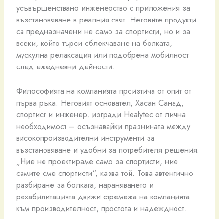
усъвършенствано инженерство с приложения за
възстановяване в реалния свят. Неговите продукти
са предназначени не само за спортисти, но и за
всеки, който търси облекчаване на болката,
мускулна релаксация или подобрена мобилност
след ежедневни дейности.
Философията на компанията произтича от опит от
първа ръка. Неговият основател, Хасан Санад,
спортист и инженер, изгради Healytec от лична
необходимост – осъзнавайки празнината между
високопроизводителни инструменти за
възстановяване и удобни за потребителя решения.
„Ние не проектираме само за спортисти, ние
самите сме спортисти“, казва той. Това автентично
разбиране за болката, нараняването и
рехабилитацията движи стремежа на компанията
към производителност, простота и надеждност.