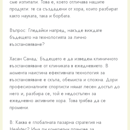
сме изпитали. Това е, което отличава нашите
продукти: те са създадени от хора, които разбират
както науката, така и борбата.
Въпрос: Гледайки напред, накъде виждате
бъдещето на технологията за лично
възстановяване?
Хасан Санад: Бъдещето е да изведем клиничното
възстановяване от клиниката в ежедневието. В
момента наистина ефективната технология за
възстановяване е скъпа, обемиста и сложна. Дори
професионалните спортисти нямат лесен достъп до
него и, разбира се, той е недостъпен за
ежедневно активните хора. Това трябва да се
промени.
В: Каква е глобалната пазарна стратегия на
Healytec? Има ли конкретни планове за