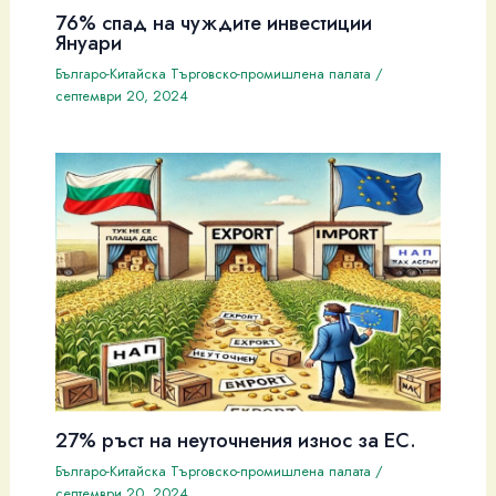
76% спад на чуждите инвестиции
Януари
Българо-Китайска Търговско-промишлена палaта
/
септември 20, 2024
27% ръст на неуточнения износ за ЕС.
Българо-Китайска Търговско-промишлена палaта
/
септември 20, 2024