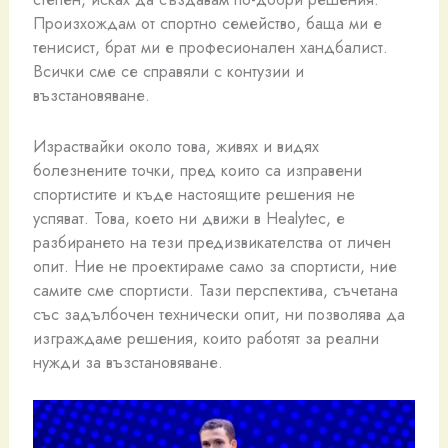
Произхождам от спортно семейство, баща ми е
тенисист, брат ми е професионален хандбалист.
Всички сме се справяли с контузии и
възстановяване.
Израствайки около това, живях и видях
болезнените точки, пред които са изправени
спортистите и къде настоящите решения не
успяват. Това, което ни движи в Healytec, е
разбирането на тези предизвикателства от личен
опит. Ние не проектираме само за спортисти, ние
самите сме спортисти. Тази перспектива, съчетана
със задълбочен технически опит, ни позволява да
изграждаме решения, които работят за реални
нужди за възстановяване.