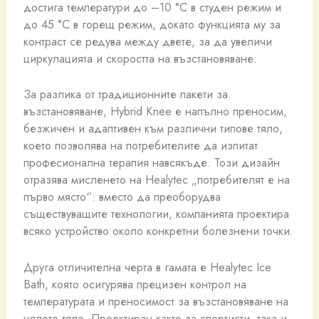
достига температури до –10 °C в студен режим и
до 45 °C в горещ режим, докато функцията му за
контраст се редува между двете, за да увеличи
циркулацията и скоростта на възстановяване.
За разлика от традиционните пакети за
възстановяване, Hybrid Knee е напълно преносим, ​​
безжичен и адаптивен към различни типове тяло,
което позволява на потребителите да изпитат
професионална терапия навсякъде. Този дизайн
отразява мисленето на Healytec „потребителят е на
първо място“: вместо да преоборудва
съществуващите технологии, компанията проектира
всяко устройство около конкретни болезнени точки.
Друга отличителна черта в гамата е Healytec Ice
Bath, която осигурява прецизен контрол на
температурата и преносимост за възстановяване на
цялото тяло. Проектиран както за спортисти, така и