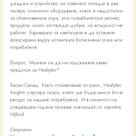
джаджи и устройства, но повечето попадат в два
лагера: клинично оборудване, което е недостъпно
за обикновените хора, или потребителски уелнес
продукти, които изглеждат добре, но всъщност не
работят. Бариерата за навлизане е да останете
фокусирани върху истинската болезнена точка или
потребителя.
Въпрос: Можете ли да ни подскажете какво
предстои за Healytec?
Хасан Санад: Както споменахме по-рано, Healytec
Insights стартира скоро, което ще бъде много богат
ресурс за нашите потребители. И в началото на
следващата година пускаме нов модел от серията
Hybrid
Свързани