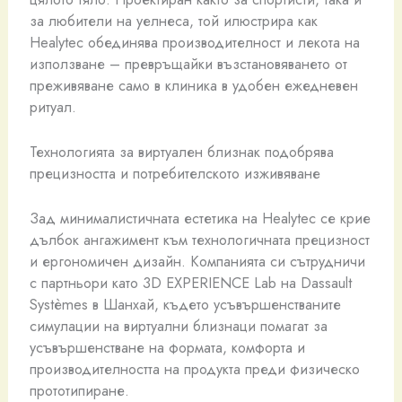
за любители на уелнеса, той илюстрира как
Healytec обединява производителност и лекота на
използване – превръщайки възстановяването от
преживяване само в клиника в удобен ежедневен
ритуал.
Технологията за виртуален близнак подобрява
прецизността и потребителското изживяване
Зад минималистичната естетика на Healytec се крие
дълбок ангажимент към технологичната прецизност
и ергономичен дизайн. Компанията си сътрудничи
с партньори като 3D EXPERIENCE Lab на Dassault
Systèmes в Шанхай, където усъвършенстваните
симулации на виртуални близнаци помагат за
усъвършенстване на формата, комфорта и
производителността на продукта преди физическо
прототипиране.