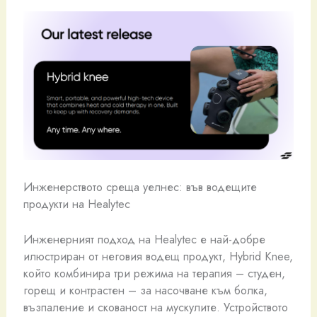
Инженерството среща уелнес: във водещите
продукти на Healytec
Инженерният подход на Healytec е най-добре
илюстриран от неговия водещ продукт, Hybrid Knee,
който комбинира три режима на терапия – студен,
горещ и контрастен – за насочване към болка,
възпаление и скованост на мускулите. Устройството