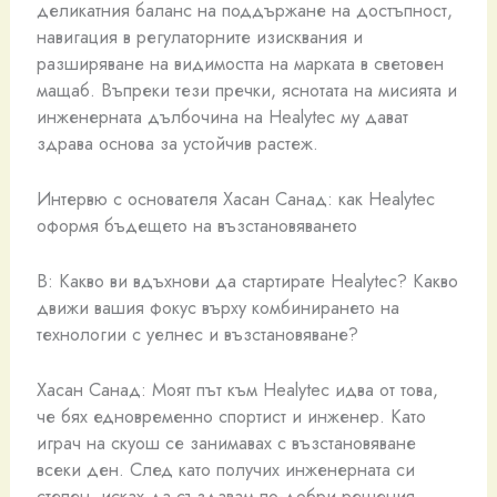
деликатния баланс на поддържане на достъпност,
навигация в регулаторните изисквания и
разширяване на видимостта на марката в световен
мащаб. Въпреки тези пречки, яснотата на мисията и
инженерната дълбочина на Healytec му дават
здрава основа за устойчив растеж.
Интервю с основателя Хасан Санад: как Healytec
оформя бъдещето на възстановяването
В: Какво ви вдъхнови да стартирате Healytec? Какво
движи вашия фокус върху комбинирането на
технологии с уелнес и възстановяване?
Хасан Санад: Моят път към Healytec идва от това,
че бях едновременно спортист и инженер. Като
играч на скуош се занимавах с възстановяване
всеки ден. След като получих инженерната си
степен, исках да създавам по-добри решения.