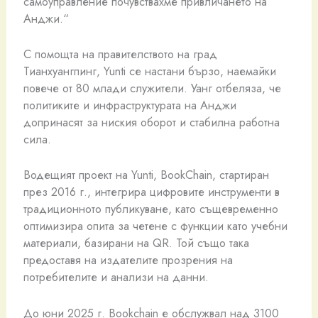
самоуправление почувствахме привличането на
Анджи.“
С помощта на правителството на град
Тианхуангпинг, Yunti се настани бързо, наемайки
повече от 80 млади служители. Уанг отбеляза, че
политиките и инфраструктурата на Анджи
допринасят за ниския оборот и стабилна работна
сила.
Водещият проект на Yunti, BookChain, стартиран
през 2016 г., интегрира цифровите инструменти в
традиционното публикуване, като същевременно
оптимизира опита за четене с функции като учебни
материали, базирани на QR. Той също така
предоставя на издателите прозрения на
потребителите и анализи на данни.
До юни 2025 г. Bookchain е обслужвал над 3100