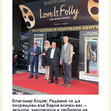
Благомир Коцев: Радваме се да
посрещнем във Варна всички вас –
актьори, кинотворци и любители на