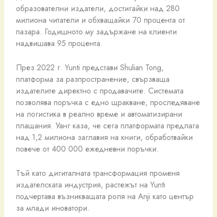
образователни издатели, достигайки над 280
милиона читатели и обхващайки 70 процента от
пазара. Годишното му задържане на клиенти
надвишава 95 процента.
През 2022 г. Yunti представи Shulian Tong,
платформа за разпространение, свързваща
издателите директно с продавачите. Системата
позволява поръчка с едно щракване, проследяване
на логистика в реално време и автоматизирани
плащания. Уанг каза, че сега платформата предлага
над 1,2 милиона заглавия на книги, обработвайки
повече от 400 000 ежедневни поръчки.
Тъй като дигиталната трансформация променя
издателската индустрия, растежът на Yunti
подчертава възникващата роля на Anji като център
за млади иноватори.