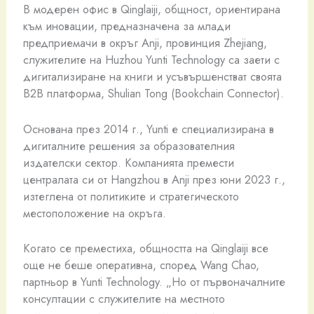
В модерен офис в Qinglaiji, общност, ориентирана
към иновации, предназначена за млади
предприемачи в окръг Anji, провинция Zhejiang,
служителите на Huzhou Yunti Technology са заети с
дигитализиране на книги и усъвършенстват своята
B2B платформа, Shulian Tong (Bookchain Connector).
Основана през 2014 г., Yunti е специализирана в
дигиталните решения за образователния
издателски сектор. Компанията премести
централата си от Hangzhou в Anji през юни 2023 г.,
изтеглена от политиките и стратегическото
местоположение на окръга.
Когато се преместиха, общността на Qinglaiji все
още не беше оперативна, според Wang Chao,
партньор в Yunti Technology. „Но от първоначалните
консултации с служителите на местното