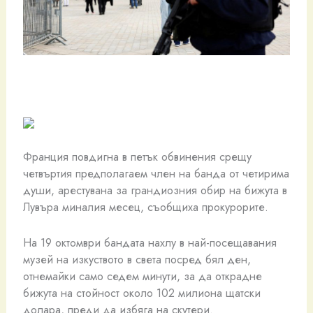
Франция повдигна в петък обвинения срещу
четвъртия предполагаем член на банда от четирима
души, арестувана за грандиозния обир на бижута в
Лувъра миналия месец, съобщиха прокурорите.
На 19 октомври бандата нахлу в най-посещавания
музей на изкуството в света посред бял ден,
отнемайки само седем минути, за да открадне
бижута на стойност около 102 милиона щатски
долара, преди да избяга на скутери.