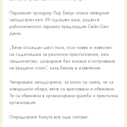
Парижкият прокурор Лор Бекуо описа четвъртия
заподозрян като 39-годишен мъж, роден в
работническото парижко предградие Сейн-Сен-
Дени.
„Вече осъждан шест пъти, този човек е известен
на съдилищата за различни престъпления, като
сводничество, шофиране без книжка и получаване
на крадени стоки“, каза Бекуау в изявление.
Четиримата заподозрени, за които се смята, че са
извършили обира, вече са арестувани и обвинени.
Те са обвинени в организирани кражби и престъпна
организация.
Откраднатите бижута все още липсват.