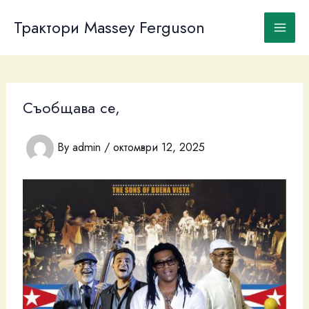
Skip
to
Трактори Massey Ferguson
content
Съобщава се,
By
admin
/
октомври 12, 2025