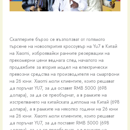
Скалперите бързо се възползват от голямото
търсене на новооткрития кросоувър на Yu7 в Китай
на Xiaomi, изброявайки ранните резервации на
прекомерни цени веднага след началото на
продажбите за втория модел на електрически
превозни средства на производителя на смартфони
на 26 юни. Xiaomi моли клиентите, които решават
да поръчат YU7, за да оставят RMB 5000 (698
долара), за да се преобърнат, а в рамките на
изстрелването на китайската диплома на Китай (698
долара), а в рамките на няколко години на 26 юни
на 26 юни. Xiaomi моли клиентите, които решават
да поръчат YU7, за да поставят RMB 5000 (698
долара), за да се преобърнат, а в рамките на