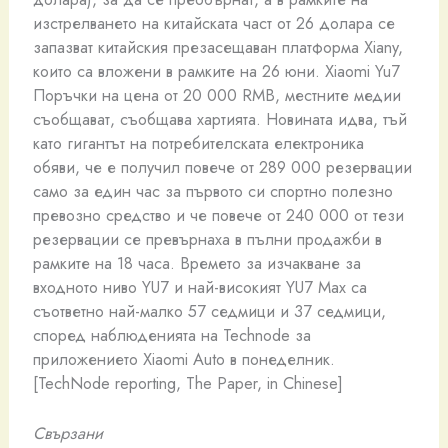
изстрелването на китайската част от 26 долара се
запазват китайския презасещаван платформа Xiany,
които са вложени в рамките на 26 юни. Xiaomi Yu7
Поръчки на цена от 20 000 RMB, местните медии
съобщават, съобщава хартията. Новината идва, тъй
като гигантът на потребителската електроника
обяви, че е получил повече от 289 000 резервации
само за един час за първото си спортно полезно
превозно средство и че повече от 240 000 от тези
резервации се превърнаха в пълни продажби в
рамките на 18 часа. Времето за изчакване за
входното ниво YU7 и най-високият YU7 Max са
съответно най-малко 57 седмици и 37 седмици,
според наблюденията на Technode за
приложението Xiaomi Auto в понеделник.
[TechNode reporting, The Paper, in Chinese]
Свързани