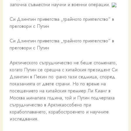
започна съвместни научни и военни операции.
Си Дзинпин приветства „трайното приятелство“ в
преговори с Путин
Си Дзинпин приветства „трайното приятелство“ в
преговори с Путин
Арктическото сътрудничество не беше споменато,
когато Путин се срещна с китайския президент Си
Дзинпин в Пекин по -рано тази седмица, според
показанията от двете страни. Но по време на
посещението на китайския премиер Ли Кианг в
Москва миналата година, той и Путин подчертаха
сътрудничество в Арктикаособено при
корабоплаването, корабостроенето и научните
изследвания.