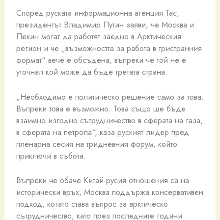
Според руската информационна агенция Тас,
президентът Владимир Путин заяви, че Москва и
Пекин могат да работят заедно в Арктическия
регион и че „възможността за работа в тристранния
формат“ вече е обсъдена, въпреки че той не е
уточнал кой може да бъде третата страна.
„Необходимо е политическо решение само за това.
Въпреки това е възможно. Това също ще бъде
взаимно изгодно сътрудничество в сферата на газа,
в сферата на петрола“, каза руският лидер пред
пленарна сесия на тридневния форум, който
приключи в събота.
Въпреки че обаче Китай-русия отношения са на
исторически връх, Москва поддържа консервативен
подход, когато става въпрос за арктическо
сътрудничество, като през последните години