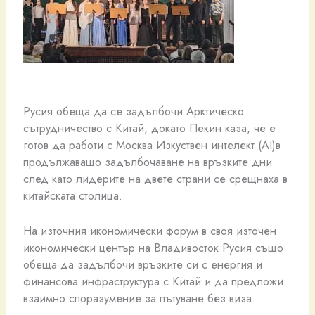
Русия обеща да се задълбочи Арктическо
сътрудничество с Китай, докато Пекин каза, че е
готов да работи с Москва Изкуствен интелект (AI)в
продължаващо задълбочаване на връзките дни
след като лидерите на двете страни се срещнаха в
китайската столица.
На източния икономически форум в своя източен
икономически център на Владивосток Русия също
обеща да задълбочи връзките си с енергия и
финансова инфраструктура с Китай и да предложи
взаимно споразумение за пътуване без виза.