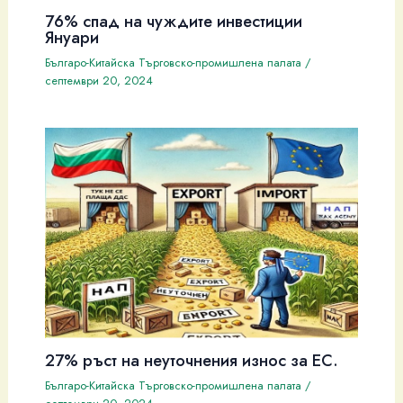
76% спад на чуждите инвестиции
Януари
Българо-Китайска Търговско-промишлена палaта
/
септември 20, 2024
27% ръст на неуточнения износ за ЕС.
Българо-Китайска Търговско-промишлена палaта
/