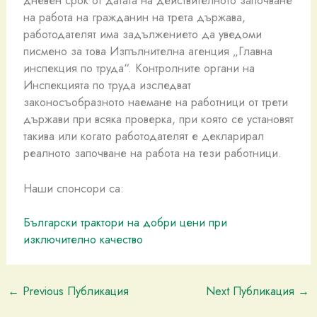
дневен срок от датата на действителното започване
на работа на гражданин на трета държава,
работодателят има задължението да уведоми
писмено за това Изпълнителна агенция „Главна
инспекция по труда“. Контролните органи на
Инспекцията по труда изследват
законосъобразното наемане на работници от трети
държави при всяка проверка, при която се установят
такива или когато работодателят е декларирал
реалното започване на работа на тези работници.
Наши спонсори са:
Български трактори на добри цени при
изключително качество
←
Previous Публикация
Next Публикация
→