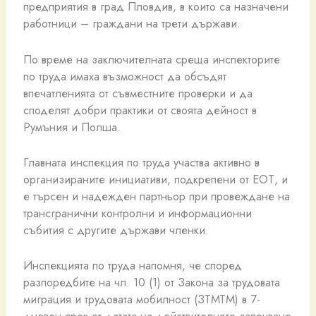
предприятия в град Пловдив, в които са назначени
работници – граждани на трети държави.
По време на заключителната среща инспекторите
по труда имаха възможност да обсъдят
впечатленията от съвместните проверки и да
споделят добри практики от своята дейност в
Румъния и Полша.
Главната инспекция по труда участва активно в
организираните инициативи, подкрепени от ЕОТ, и
е търсен и надежден партньор при провеждане на
трансгранични контролни и информационни
събития с другите държави членки.
Инспекцията по труда напомня, че според
разпоредбите на чл. 10 (1) от Закона за трудовата
миграция и трудовата мобилност (ЗТМТМ) в 7-