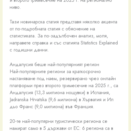
ниво.
Тази новинарска статия представя няколко акцента
от по-подробната статия с обяснение на
статистиката. За по-задълбочен анализ, моля,
направете справка и със статията Statistics Explained
с годишни данни.
Андалусия беше най-популярният регион
Най-популярните региони за краткосрочно
настаняване под наем, резервирано чрез онлайн
платформи през второто тримесечие на 2025 г., са
Андалусия (13,3 милиона нощувки) в Испания,
Jadranska Hrvatska (9,6 милиона) в Хърватия и Ил
дьо Франс (9,0 милиона) във Франция.
20-те най-популярни туристически региона се
намират само в 5 държави от ЕС: 6 региона са в