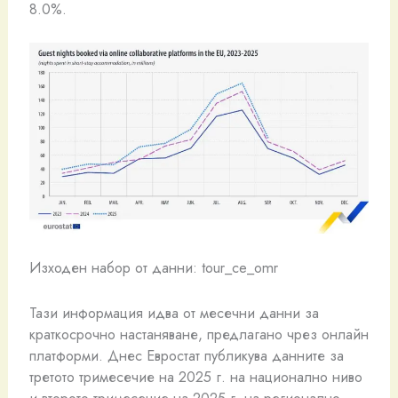
8.0%.
Изходен набор от данни: tour_ce_omr
Тази информация идва от месечни данни за
краткосрочно настаняване, предлагано чрез онлайн
платформи. Днес Евростат публикува данните за
третото тримесечие на 2025 г. на национално ниво
и второто тримесечие на 2025 г. на регионално