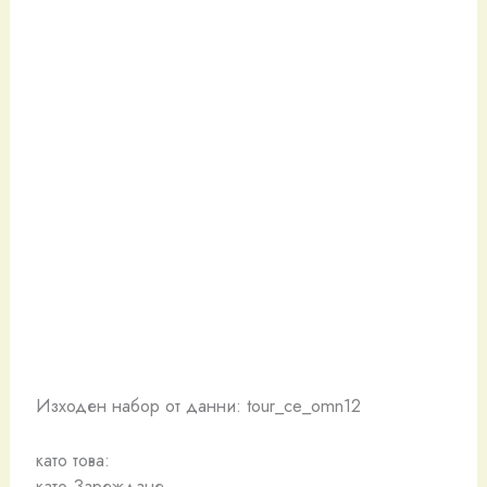
Изходен набор от данни: tour_ce_omn12
като това:
като Зареждане…