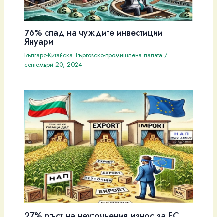
76% спад на чуждите инвестиции
Януари
Българо-Китайска Търговско-промишлена палaта
/
септември 20, 2024
27% ръст на неуточнения износ за ЕС.