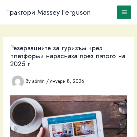
Skip
to
Трактори Massey Ferguson
content
Резервациите за туризъм чрез
платформи нараснаха през лятото на
2025 г
By
admin
/
януари 8, 2026