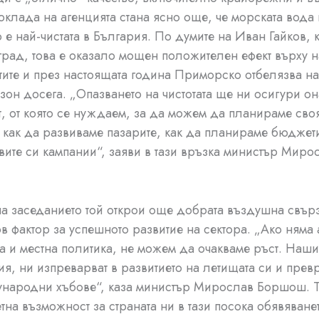
оклада на агенцията стана ясно още, че морската вода 
е най-чистата в България. По думите на Иван Гайков, к
град, това е оказало мощен положителен ефект върху н
тите и през настоящата година Приморско отбелязва н
езон досега. „Опазването на чистотата ще ни осигури о
т, от която се нуждаем, за да можем да планираме сво
 как да развиваме пазарите, как да планираме бюджети
вите си кампании“, заяви в тази връзка министър Миро
а заседанието той открои още добрата въздушна свърз
в фактор за успешното развитие на сектора. „Ако няма 
 и местна политика, не можем да очакваме ръст. Наши
ия, ни изпреварват в развитието на летищата си и пре
ународни хъбове“, каза министър Мирослав Боршош. Т
етна възможност за страната ни в тази посока обявяване