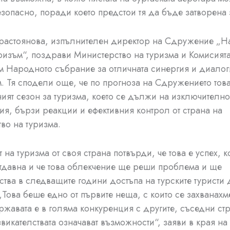
зопасно, поради което предстои тя да бъде затворена 
растоянова, изпълнителен директор на Сдружение „
ризъм“, поздрави Министерство на туризма и Комисията
м Народното събрание за отличната синергия и диалог
м. Тя сподели още, че по прогноза на Сдружението тов
ият сезон за туризма, което се дължи на изключителн
я, бързи реакции и ефективния контрол от страна на
во на туризма.
на туризма от своя страна потвърди, че това е успех, к
тдавна и че това облекчение ще реши проблема и ще
ства в следващите години достъпа на турските туристи 
„Това беше едно от първите неща, с които се захванахм
ржавата е в голяма конкуренция с другите, съседни стр
викателствата означават възможности“, заяви в края на