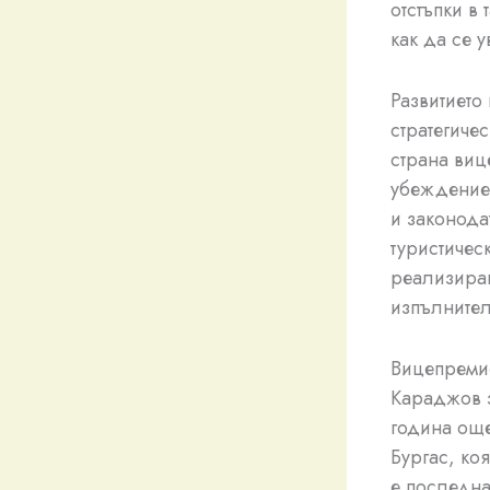
отстъпки в 
как да се 
Развитието
стратегичес
страна виц
убеждение,
и законода
туристичес
реализиран
изпълнител
Вицепремие
Караджов з
година още
Бургас, ко
е последна