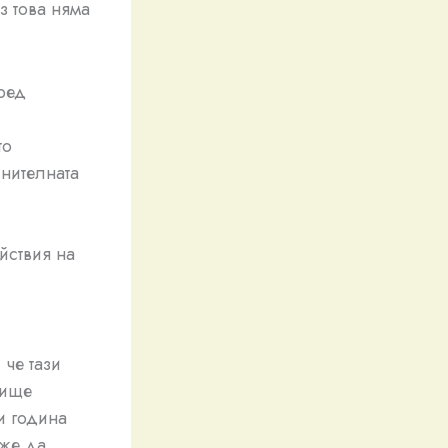
ез това няма
ред
то
лнителната
йствия на
 че тази
тище
и година
оже да