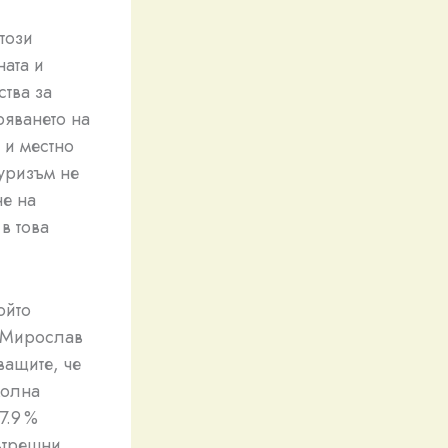
този
ата и
ства за
ряването на
 и местно
туризъм не
не на
в това
ойто
а Мирослав
ващите, че
колна
7.9 %
ътрешни