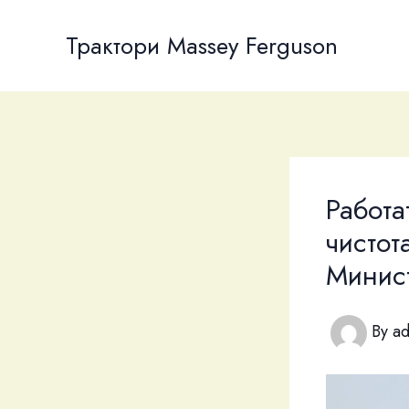
Skip
to
Трактори Massey Ferguson
content
Работа
чистот
Минист
By
a