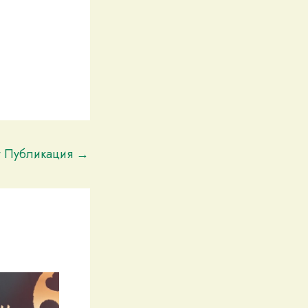
t Публикация
→