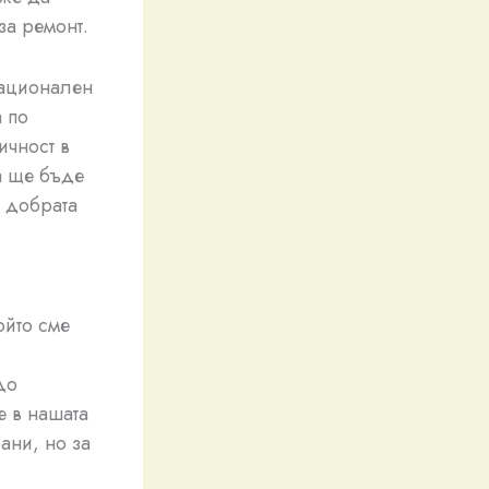
за ремонт.
Национален
 по
ичност в
а ще бъде
о добрата
ойто сме
до
е в нашата
ани, но за