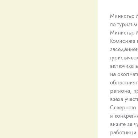
Министър М
по туризъм
Министър М
Комисията 
заседаниет
туристичес
включиха в
на околнат
областният
региона, п
взеха учас
Северното 
и конкретн
визите за 
работници 