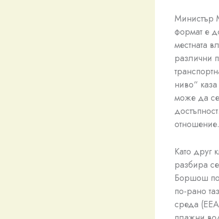
Министър М
формат е д
местната в
различни п
транспортн
ниво“ каза
може да се
достъпност
отношение
Като друг 
разбира се
Боршош пос
по-рано та
среда (EEA
плажни вод