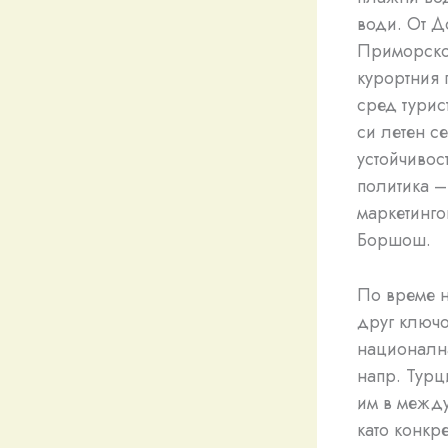
води. От Д
Приморско 
курортния 
сред турис
си летен с
устойчивос
политика –
маркетинго
Боршош.
По време н
друг ключо
национална
напр. Турц
им в межд
като конкр