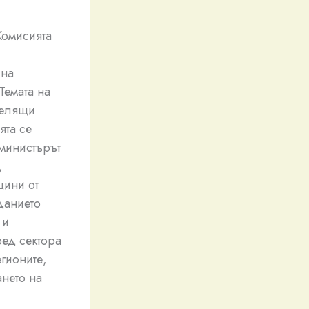
Комисията
 на
Темата на
делящи
ята се
министърът
,
щини от
данието
 и
ред сектора
гионите,
ането на