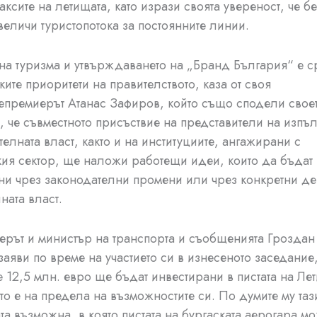
таксите на летищата, като изрази своята увереност, че б
увеличи туристопотока за постоянните линии.
 на туризма и утвърждаването на „Бранд България“ е с
ките приоритети на правителството, каза от своя
епремиерът Атанас Зафиров, който също сподели свое
 че съвместното присъствие на представители на изпъ
телната власт, както и на институциите, ангажирани с
кия сектор, ще наложи работещи идеи, които да бъдат
и чрез законодателни промени или чрез конкретни де
ната власт.
рът и министър на транспорта и съобщенията Гроздан
аяви по време на участието си в изнесеното заседание,
 12,5 млн. евро ще бъдат инвестирани в пистата на Ле
ято е на предела на възможностите си. По думите му таз
та възможна, в която пистата на бургаската аерогара м