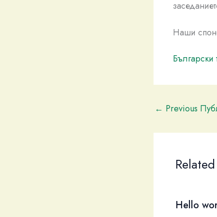
заседание
Наши спон
Български 
←
Previous Пу
Related
Hello wor