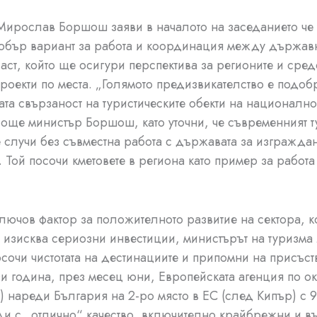
ирослав Боршош заяви в началото на заседанието че 
обър вариант за работа и координация между държавн
ласт, който ще осигури перспектива за регионите и сред
роекти по места. „Голямото предизвикателство е подоб
ата свързаност на туристическите обекти на национално
 още министър Боршош, като уточни, че съвременният 
 случи без съвместна работа с държавата за изгражда
. Той посочи кметовете в региона като пример за работа 
.
ключов фактор за положителното развитие на сектора, к
 изисква сериозни инвестиции, министърът на туризм
очи чистотата на дестинациите и припомни на присъст
зи година, през месец юни, Европейската агенция по о
) нареди България на 2-ро място в ЕС (след Кипър) с 9
и с „отлично“ качество, включително крайбрежни и в