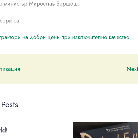
то министър Мирослав Боршош.
сори са:
трактори на добри цени при изключително качество
бликация
Nex
 Posts
ld!