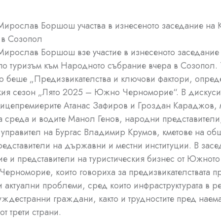
ирослав Боршош участва в изнесеното заседание на 
 в Созопол
ирослав Боршош взе участие в изнесеното заседание
по туризъм към Народното събрание вчера в Созопол. 
о беше „Предизвикателства и ключови фактори, опре
кия сезон „Лято 2025 – Южно Черноморие“. В дискуси
ицепремиерите Атанас Зафиров и Гроздан Караджов, 
а среда и водите Манол Генов, народни представители
 управител на Бургас Владимир Крумов, кметове на об
редставители на държавни и местни институции. В засе
тие и представители на туристическия бизнес от Южното
Черноморие, които говориха за предизвикателствата п
и актуални проблеми, сред които инфраструктурата в ре
чуждестранни граждани, както и трудностите пред наем
от трети страни.