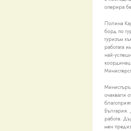
оперира бе
Полина Ка
борд по ту
туризъм къ
работата и
най-успешн
координаци
Министерст
Министърът 
очаквали о
благоприят
България. 
работа. Дъ
мен предиз