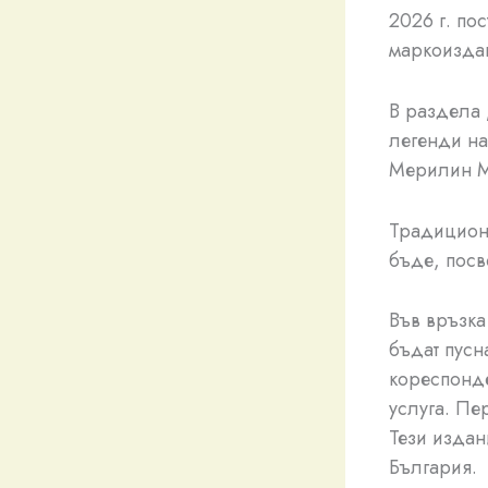
2026 г. по
маркоизда
В раздела 
легенди на
Мерилин 
Традиционн
бъде, посв
Във връзка
бъдат пусн
кореспонде
услуга. Пе
Тези издан
България.