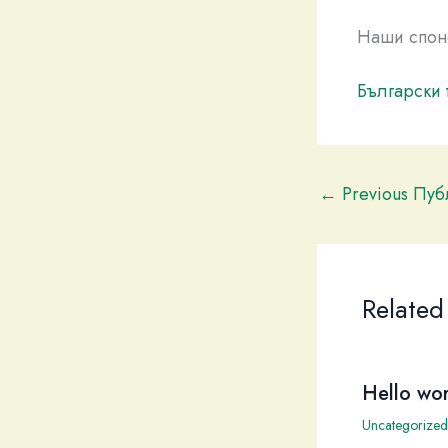
Наши спон
Български 
←
Previous Пу
Related
Hello wor
Uncategorized