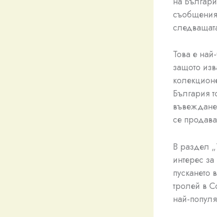
на Българи
съобщеният
следващата
Това е най
защото изв
колекционе
България то
въвежданет
се продава
В раздел „
интерес за
пускането 
тролей в С
най-популя