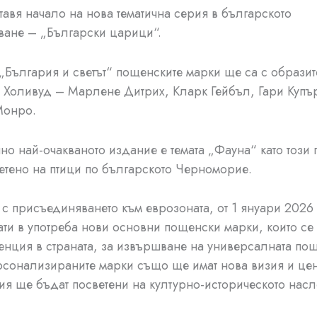
ставя начало на нова тематична серия в българското
ване – „Български царици“.
„България и светът“ пощенските марки ще са с образит
 Холивуд – Марлене Дитрих, Кларк Гейбъл, Гари Купъ
Монро.
о най-очакваното издание е темата „Фауна“ като този п
етено на птици по българското Черноморие.
 с присъединяването към еврозоната, от 1 януари 2026 
ати в употреба нови основни пощенски марки, които се 
нция в страната, за извършване на универсалната по
рсонализираните марки също ще имат нова визия и цен
ия ще бъдат посветени на културно-историческото насл