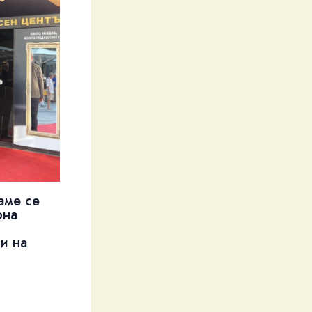
аме се
рна
и на