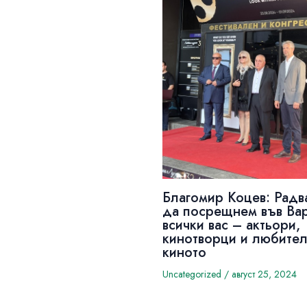
Благомир Коцев: Радв
да посрещнем във Ва
всички вас – актьори,
кинотворци и любител
киното
Uncategorized
/
август 25, 2024