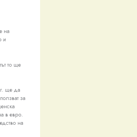
е на
р и
ът то ще
г. ще да
ползват за
щенска
а в евро.
едство на