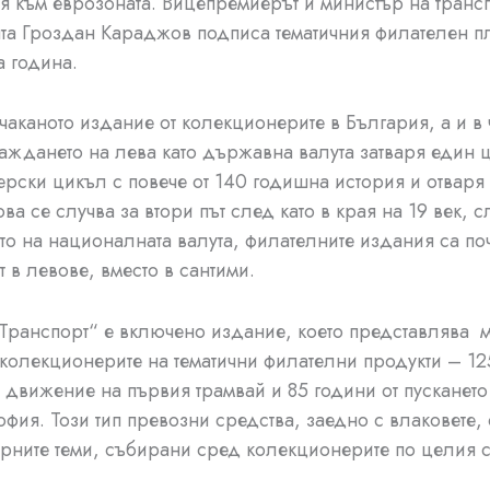
я към еврозоната. Вицепремиерът и министър на транс
а Гроздан Караджов подписа тематичния филателен п
 година.
-чаканото издание от колекционерите в България, а и в
аждането на лева като държавна валута затваря един 
рски цикъл с повече от 140 годишна история и отваря 
ва се случва за втори път след като в края на 19 век, 
о на националната валута, филателните издания са по
т в левове, вместо в сантими.
Транспорт“ е включено издание, което представлява 
 колекционерите на тематични филателни продукти – 12
в движение на първия трамвай и 85 години от пускането
офия. Този тип превозни средства, заедно с влаковете,
рните теми, събирани сред колекционерите по целия с