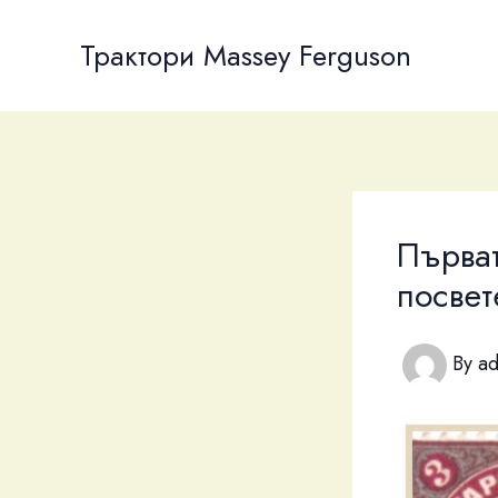
Skip
to
Трактори Massey Ferguson
content
Първат
посвет
By
a