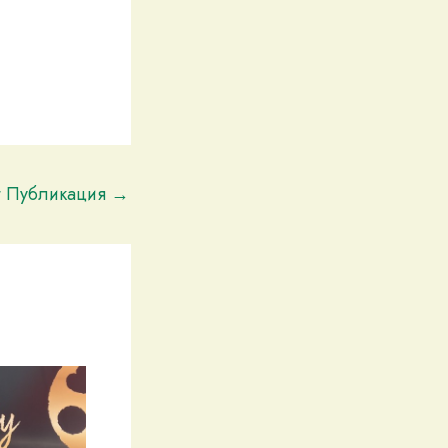
t Публикация
→