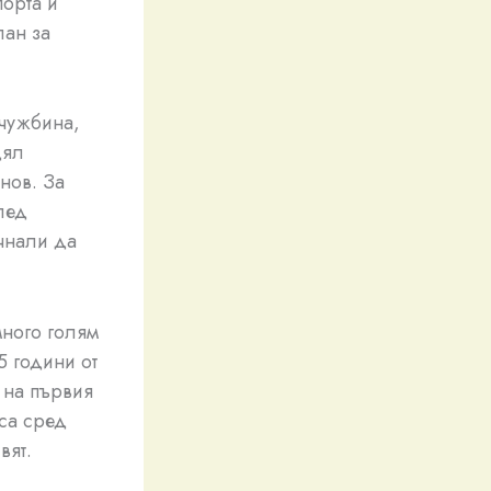
порта и
лан за
 чужбина,
цял
нов. За
след
чнали да
много голям
5 години от
 на първия
 са сред
вят.