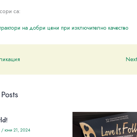
сори са:
трактори на добри цени при изключително качество
бликация
Nex
 Posts
ld!
/
юни 21, 2024